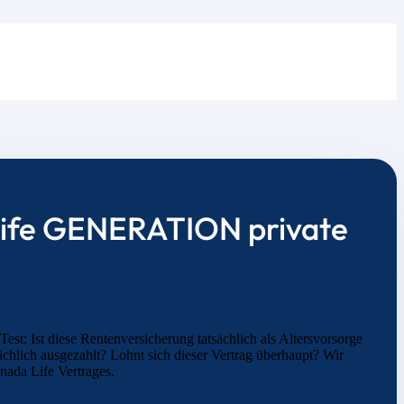
 Life GENERATION private
: Ist diese Rentenversicherung tatsächlich als Altersvorsorge
hlich ausgezahlt? Lohnt sich dieser Vertrag überhaupt? Wir
nada Life Vertrages.