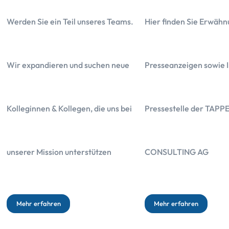
Werden Sie ein Teil unseres Teams.
Hier finden Sie Erwähn
Wir expandieren und suchen neue
Presseanzeigen sowie I
Kolleginnen & Kollegen, die uns bei
Pressestelle der TAPP
Das Wichtigste in Kürze
unserer Mission unterstützen
CONSULTING AG
Die Kosten der Canada Life betragen 24.036,48 Euro
Mehr erfahren
Mehr erfahren
Die Gesamtbelastung der im Angebot hinterlegten Kapitalanlage be