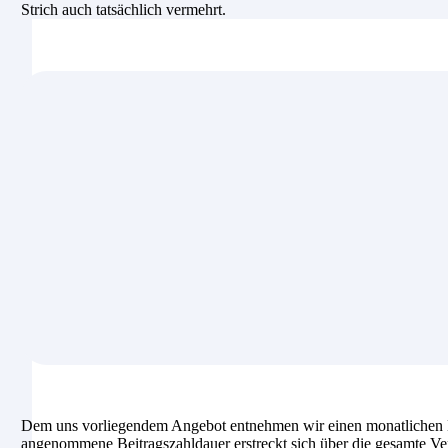
Strich auch tatsächlich vermehrt.
Dem uns vorliegendem Angebot entnehmen wir einen monatlichen B
angenommene Beitragszahldauer erstreckt sich über die gesamte Ver