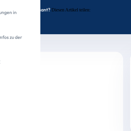
Interessant?
Diesen Artikel teilen:
ungen in
nfos zu der
E
trägt 65.878,26 Euro