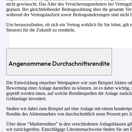
nicht gewünscht. Das Alter des Versicherungsnehmers bei Vertragsbeg
geplant. Bei gleichbleibender Beitragszahlung über die gesamte Ver
während der Vertragslaufzeit sowie Beitragsänderungen sind nicht b
Um herauszufinden, ob sich ein Vertrag wirklich für Sie lohnt, gilt 
Steuern) für die Zukunft zu ermitteln.
Angenommene Durchschnittsrendite
Die Entwicklung einzelner Wertpapiere wie zum Beispiel Aktien ode
Bewertung einer Anlage darstellen zu können, ist es daher wichtig, 
geprüft werden muss, auf welche Renditequellen die Anlage zurückg
Geldanlage investiert.
Stoßen wir dabei zum Beispiel auf eine Anlage mit einem hundertpro
Rendite des Aktienmarktes von durchschnittlich neun Prozent pro Ja
Über diese “Marktrenditen” in den verschiedenen Anlageklassen gib
wir zurückgreifen. Einschlägige Literaturnachweise finden Sie am E