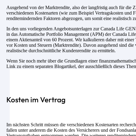
Ausgehend von der Marktrendite, also der langfristig auch für di
verschiedenen Kostenarten (wie zum Beispiel Vertragskosten und F
renditemindernden Faktoren abgezogen, um somit eine realistisch z
In den uns vorliegenden Angebotsunterlagen zur Canada Life GENER
in das Automatische Portfolio Management (APM) der Canada Life f
einem Aktienanteil von 60 Prozent. Wir kalkulieren daher mit eine
vor Kosten und Steuern (Marktrendite). Davon ausgehend sind die
realistische durchschnittliche Kundenrendite zu ermitteln.
Wenn Sie noch mehr über die Grundlagen einer finanzmathematische
Link zu einem separaten Blogartikel, der ausschließlich dieses The
Kosten im Vertrag
Im nächsten Schritt müssen die verschiedenen Kostenarten recherch
fallen unter anderem die Kosten des Versicherers und der Fondsanl
Vertragsguthaben entnommen werden. Die weiteren renditemindernde