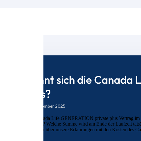
Lohnt sich die Canada
plus?
10. September 2025
Der Canada Life GENERATION private plus Vertrag im Test
geeignet? Welche Summe wird am Ende der Laufzeit tatsäc
berichten über unsere Erfahrungen mit den Kosten des Ca