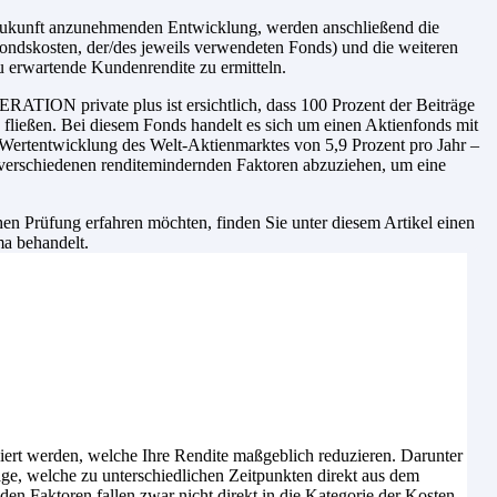
e Zukunft anzunehmenden Entwicklung, werden anschließend die
ondskosten, der/des jeweils verwendeten Fonds) und die weiteren
u erwartende Kundenrendite zu ermitteln.
ATION private plus ist ersichtlich, dass 100 Prozent der Beiträge
ließen. Bei diesem Fonds handelt es sich um einen Aktienfonds mit
r Wertentwicklung des Welt-Aktienmarktes von 5,9 Prozent pro Jahr –
 verschiedenen renditemindernden Faktoren abzuziehen, um eine
n Prüfung erfahren möchten, finden Sie unter diesem Artikel einen
ma behandelt.
iert werden, welche Ihre Rendite maßgeblich reduzieren. Darunter
age, welche zu unterschiedlichen Zeitpunkten direkt aus dem
n Faktoren fallen zwar nicht direkt in die Kategorie der Kosten