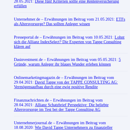
28.05.2021:
Diese fünf Kriterien sollte eine Rentenversicherung
erfüllen
Unternehmer.de
– Erwähnungen im Beitrag vom 21.05.2021:
ETFs
als Altersvorsorge? Das sollten Anleger wissen
Presseportal.de
– Erwähnungen im Beitrag vom 10.05.2021:
Lohnt
sich die Allianz IndexSelect? Die Experten von Tappe Consulting
klären auf
Dasinvestment.de
– Erwähnungen im Beitrag vom 05.05.2021:
5
Gründe, warum Anleger ihr blaues Wunder erleben können
Onlinemarketingmagazin.de
– Erwähnungen im Beitrag vom
29.04.2021:
David Tappe von der TAPPE CONSULTING AG:
Vermögensaufbau durch eine ewig positive Rendite
Finanznachrichten.de
– Erwähnungen im Beitrag vom
28.04.2021:
Allianz Schatzbrief Perspektive: Die beliebte
Altersvorsorge im Test bei der Tappe Consulting AG
Unternehmerjournal.de
– Erwähnungen im Beitrag vom
18.08.2020:
Wie David Tappe Unternehmern zu finanzieller