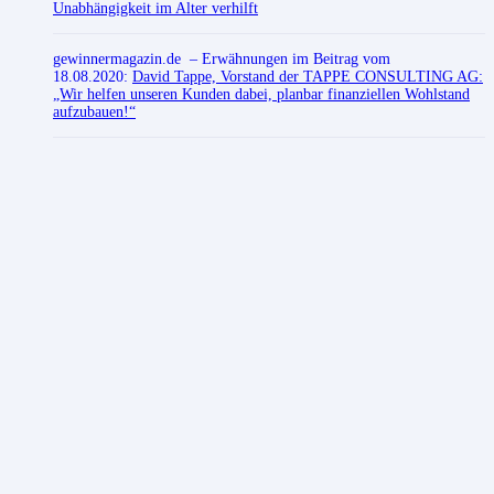
Unabhängigkeit im Alter verhilft
gewinnermagazin.de
– Erwähnungen im Beitrag vom
18.08.2020:
David Tappe, Vorstand der TAPPE CONSULTING AG:
„Wir helfen unseren Kunden dabei, planbar finanziellen Wohlstand
aufzubauen!“