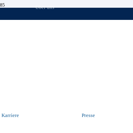
Über uns
FÜR IHREN FINANZIELLEN ERFOLG
Ihre kostenfreie
Vertragsbewertung
Lohnt sich deine Rentenversicherung, Riester-Rente
Betriebsrente?
Karriere
Presse
Viele Menschen zahlen jeden Monat brav in ihre Verträge ein, ohne wi
tatsächlich lohnen. Sie hoffen einfach, dass es am Ende irgendwie au