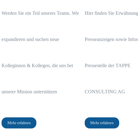
Thema immer wieder, aber wirklich zufrieden mit ihren Verträgen sind
Werden Sie ein Teil unseres Teams. Wir
Hier finden Sie Erwähnung
Jetzt kostenlose Vertragsbewertung anfragen
expandieren und suchen neue
Presseanzeigen sowie Infos
Kolleginnen & Kollegen, die uns bei
Pressestelle der TAPPE
unserer Mission unterstützen
CONSULTING AG
Mehr erfahren
Mehr erfahren
Wir erstellen dir eine kostenlose Vertragsbewertung:
Jetzt kostenlose Vertragsbewertung anfragen