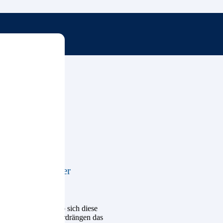
, Basisrente oder
rklich zu wissen, ob sich diese
sreichen wird und verdrängen das