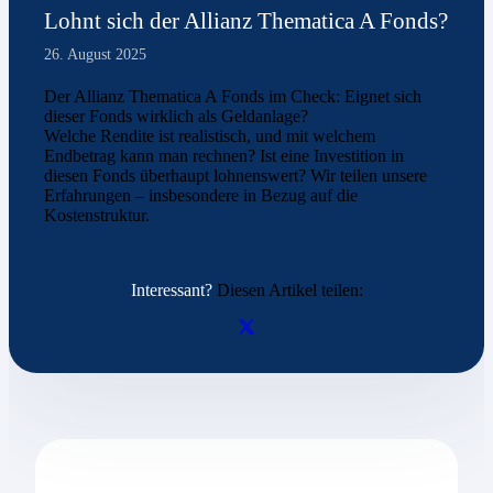
Lohnt sich der Allianz Thematica A Fonds?
26. August 2025
Der Allianz Thematica A Fonds im Check: Eignet sich
dieser Fonds wirklich als Geldanlage?
Welche Rendite ist realistisch, und mit welchem
Endbetrag kann man rechnen? Ist eine Investition in
diesen Fonds überhaupt lohnenswert? Wir teilen unsere
Erfahrungen – insbesondere in Bezug auf die
Kostenstruktur.
Interessant?
Diesen Artikel teilen: