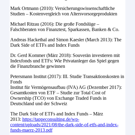
Mark Ortmann (2010): Versicherungswissenschaftliche
Studien – Kostenvergleich von Altersvorsorgeprodukten
Michael Ritzau (2016): Die große Fondslüge –
Falschberaten von Finanztest, Sparkassen, Banken & Co.
Andreas Hackethal and Simon Kaesler (March 2013): The
Dark Side of ETFs and Index Funds
Dr. Gerd Kommer (März 2018): Souverän investieren mit
Indexfonds und ETFs: Wie Privatanleger das Spiel gegen
die Finanzbranche gewinnen
Petersmann Institut (2017): III. Studie Transaktionskosten in
Fonds
Institut für Vermögensaufbau (IVA) AG (Dezember 2017):
Gesamtkosten von ETF – Studie zur Total Cost of
Ownership (TCO) von Exchange Traded Funds in
Deutschland und der Schweiz
The Dark Side of ETFs and Index Funds – März
2013:
https://tappeconsulting.de/wp-
content/uploads/2021/08/the-dark-side-of-etfs-and-index-
funds-maerz-2013.pdf