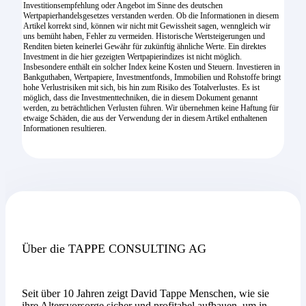
Investitionsempfehlung oder Angebot im Sinne des deutschen
Wertpapierhandelsgesetzes verstanden werden. Ob die Informationen in diesem
Artikel korrekt sind, können wir nicht mit Gewissheit sagen, wenngleich wir
uns bemüht haben, Fehler zu vermeiden. Historische Wertsteigerungen und
Renditen bieten keinerlei Gewähr für zukünftig ähnliche Werte. Ein direktes
Investment in die hier gezeigten Wertpapierindizes ist nicht möglich.
Insbesondere enthält ein solcher Index keine Kosten und Steuern. Investieren in
Bankguthaben, Wertpapiere, Investmentfonds, Immobilien und Rohstoffe bringt
hohe Verlustrisiken mit sich, bis hin zum Risiko des Totalverlustes. Es ist
möglich, dass die Investmenttechniken, die in diesem Dokument genannt
werden, zu beträchtlichen Verlusten führen. Wir übernehmen keine Haftung für
etwaige Schäden, die aus der Verwendung der in diesem Artikel enthaltenen
Informationen resultieren.
Über die TAPPE CONSULTING AG
Seit über 10 Jahren zeigt David Tappe Menschen, wie sie
ihre Altersvorsorge sicher und profitabel aufbauen, um in