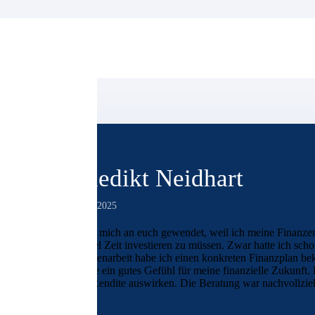
Benedikt Neidhart
28. März 2025
Ich habe mich an euch gewendet, weil ich meine Finanzen s
dabei viel Zeit investieren zu müssen. Zwar hatte ich sch
Zusammenarbeit habe ich einen konkreten Finanzplan beko
und habe ein gutes Gefühl für meine finanzielle Zukunft. 
auf die Rendite auswirken. Die Beratung war nachvollzieh
treffen.