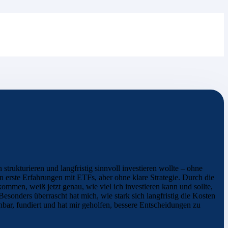
trukturieren und langfristig sinnvoll investieren wollte – ohne
on erste Erfahrungen mit ETFs, aber ohne klare Strategie. Durch die
mmen, weiß jetzt genau, wie viel ich investieren kann und sollte,
Besonders überrascht hat mich, wie stark sich langfristig die Kosten
bar, fundiert und hat mir geholfen, bessere Entscheidungen zu