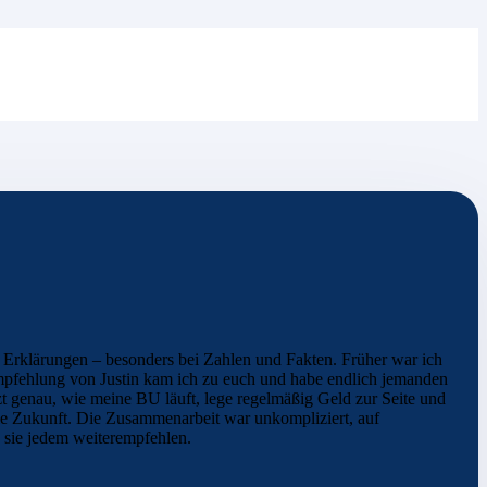
te Erklärungen – besonders bei Zahlen und Fakten. Früher war ich
Empfehlung von Justin kam ich zu euch und habe endlich jemanden
etzt genau, wie meine BU läuft, lege regelmäßig Geld zur Seite und
lle Zukunft. Die Zusammenarbeit war unkompliziert, auf
 sie jedem weiterempfehlen.