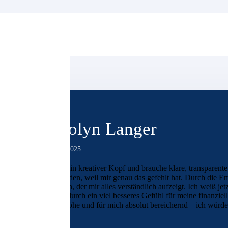
Carolyn Langer
30. Mai 2025
Ich bin ein kreativer Kopf und brauche klare, transparen
unzufrieden, weil mir genau das gefehlt hat. Durch die 
gefunden, der mir alles verständlich aufzeigt. Ich weiß j
habe dadurch ein viel besseres Gefühl für meine finanzie
Augenhöhe und für mich absolut bereichernd – ich würde