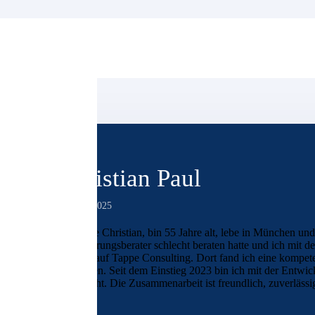
Christian Paul
28. Mai 2025
Ich heiße Christian, bin 55 Jahre alt, lebe in München u
Versicherungsberater schlecht beraten hatte und ich mit d
Internet auf Tappe Consulting. Dort fand ich eine kompete
anzulegen. Seit dem Einstieg 2023 bin ich mit der Entwi
überrascht. Die Zusammenarbeit ist freundlich, zuverläss