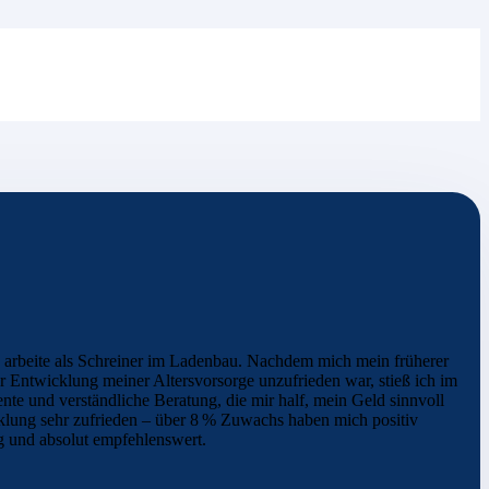
nd arbeite als Schreiner im Ladenbau. Nachdem mich mein früherer
er Entwicklung meiner Altersvorsorge unzufrieden war, stieß ich im
nte und verständliche Beratung, die mir half, mein Geld sinnvoll
cklung sehr zufrieden – über 8 % Zuwachs haben mich positiv
ig und absolut empfehlenswert.