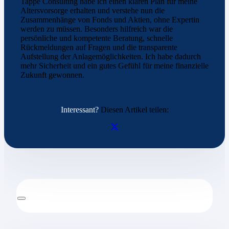
Tappe Consulting habe ich einen klaren Plan für meine
Altersvorsorge erhalten und verstehe nun die
Zusammenhänge von Fonds und Aktien, ohne Expertin
werden zu müssen. Besonders hilfreich war die
persönliche und kompetente Beratung, schnelle
Rückmeldungen auf Fragen und die transparente
Aufstellung der Anlagemöglichkeiten. Ich habe dadurch
mehr Sicherheit und ein gutes Gefühl für meine finanzielle
Zukunft gewonnen.
Interessant?
Diesen Artikel teilen: