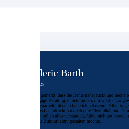
Frederic Barth
2. Juni 2025
Ich habe gemerkt, dass die Rente näher rückt und meine bi
unabhängige Beratung zu bekommen, um Klarheit zu gewin
Zusammenarbeit mit euch habe ich belastende Altverträg
Besonders beeindruckt hat mich eure Flexibilität und Tra
Ich habe endlich alles verstanden, fühle mich gut berate
finanzielle Zukunft aktiv gestalten möchte.