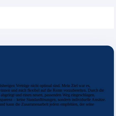
sherigen Verträge nicht optimal sind. Mein Ziel war es,
nen und mich flexibel auf die Rente vorzubereiten. Durch die
e abgelegt und einen neuen, passenden Weg eingeschlagen.
nsparenz – keine Standardlösungen, sondern individuelle Ansätze.
n und kann die Zusammenarbeit jedem empfehlen, der seine