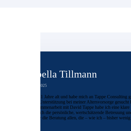
Isabella Tillmann
17. Juni 2025
Ich bin 31 Jahre alt und habe mich an Tappe Consulting g
und ich Unterstützung bei meiner Altersvorsorge gesucht 
die Zusammenarbeit mit David Tappe habe ich eine klare S
schätze ich die persönliche, wertschätzende Betreuung un
empfehle die Beratung allen, die – wie ich – bisher weni