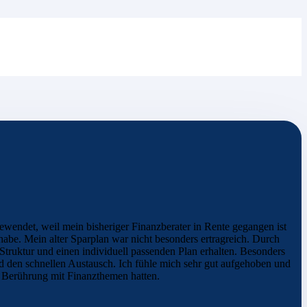
ewendet, weil mein bisheriger Finanzberater in Rente gegangen ist
habe. Mein alter Sparplan war nicht besonders ertragreich. Durch
truktur und einen individuell passenden Plan erhalten. Besonders
d den schnellen Austausch. Ich fühle mich sehr gut aufgehoben und
g Berührung mit Finanzthemen hatten.