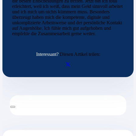
die besten Entscheidungen zu treffen. Jetzt bin ich total
erleichtert, weil ich weiß, dass mein Geld sinnvoll arbeitet
und ich mich um nichts kümmern muss. Besonders
überzeugt haben mich die kompetente, digitale und
unkomplizierte Arbeitsweise und der persönliche Kontakt
auf Augenhöhe. Ich fühle mich gut aufgehoben und
empfehle die Zusammenarbeit gerne weiter.
Interessant?
Diesen Artikel teilen: