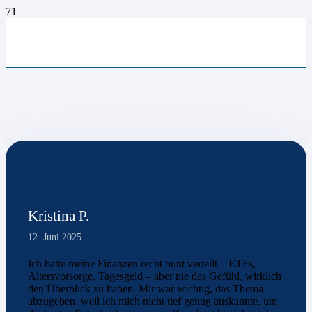
Kristina P.
12. Juni 2025
Ich hatte meine Finanzen recht bunt verteilt – ETFs,
Altersvorsorge, Tagesgeld – aber nie das Gefühl, wirklich
den Überblick zu haben. Mir war wichtig, das Thema
abzugeben, weil ich mich nicht tief genug auskannte, um