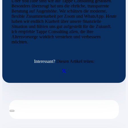
Über YouTube sind wir auf Tappe Consulting gestoßen.
Besonders überzeugt hat uns die ehrliche, transparente
Beratung auf Augenhöhe. Wir schätzen die moderne,
flexible Zusammenarbeit per Zoom und WhatsApp. Heute
haben wir endlich Klarheit über unsere finanzielle
Situation und fühlen uns gut aufgestellt für die Zukunft.
Ich empfehle Tappe Consulting allen, die ihre
Altersvorsorge wirklich verstehen und verbessern
möchten.
Interessant?
Diesen Artikel teilen: