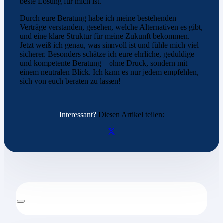
beste Lösung für mich ist.
Durch eure Beratung habe ich meine bestehenden
Verträge verstanden, gesehen, welche Alternativen es gibt,
und eine klare Struktur für meine Zukunft bekommen.
Jetzt weiß ich genau, was sinnvoll ist und fühle mich viel
sicherer. Besonders schätze ich eure ehrliche, geduldige
und kompetente Beratung – ohne Druck, sondern mit
einem neutralen Blick. Ich kann es nur jedem empfehlen,
sich von euch beraten zu lassen!
Interessant?
Diesen Artikel teilen: