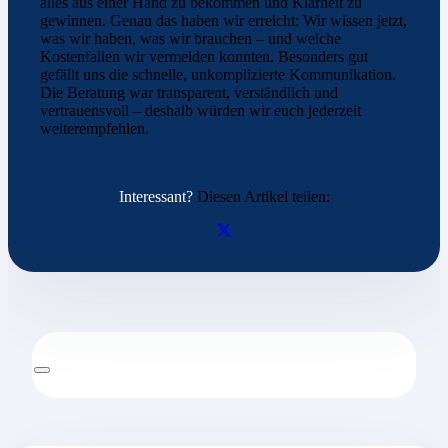
alles aus einer Hand zu bekommen und Klarheit zu
gewinnen. Genau das haben wir erreicht: Wir wissen jetzt,
was wir haben, was wir brauchen – und welche
Kostenfallen wir vermeiden konnten. Besonders gut
gefällt uns die schnelle, unkomplizierte Kommunikation.
Die Beratung war transparent, verständlich und
vertrauensvoll – deshalb würden wir euch jederzeit
weiterempfehlen.
Interessant?
Diesen Artikel teilen: