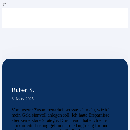
Ruben S.
8. März 2025
Vor unserer Zusammenarbeit wusste ich nicht, wie ich
mein Geld sinnvoll anlegen soll. Ich hatte Ersparnisse,
aber keine klare Strategie. Durch euch habe ich eine
strukturierte Lösung gefunden, die langfristig für mich