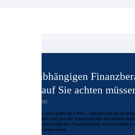
Unabhängigen Finanzberat
worauf Sie achten müsse
26. Juli 2022
Ob früher oder später im Leben – irgendwann ist für jed
Geldanlagen und privater Altersvorsorge auseinandersetzt
Angebotsdschungel der Finanzprodukte den Durchblick zu 
Experten angewiesen.