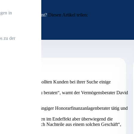
gen in
Interessant?
Diesen Artikel teilen:
s zu der
er nicht schwer, doch sollten Kunden bei ihrer Suche einige
teresse ihrer Kunden zu beraten“, warnt der Vermögensberater David
 selbst als unabhängiger Honorarfinanzanlagenberater tätig und
allstricke gibt.
abhängig sind, verkaufen im Endeffekt aber überwiegend die
nde zieht für gewöhnlich Nachteile aus einem solchen Geschäft“,