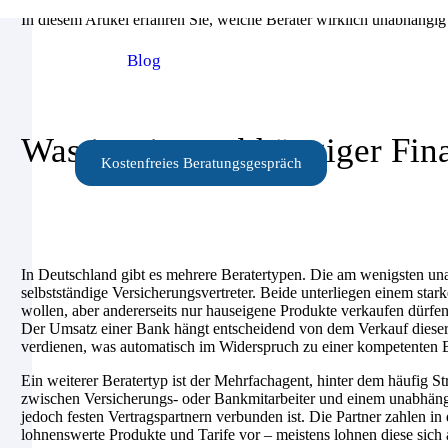
In diesem Artikel erfahren Sie, welche Berater wirklich unabhängig
Blog
Was ist ein unabhängiger Fin
Kostenfreies Beratungsgespräch
In Deutschland gibt es mehrere Beratertypen. Die am wenigsten una
selbstständige Versicherungsvertreter. Beide unterliegen einem stark
wollen, aber andererseits nur hauseigene Produkte verkaufen dürfen
Der Umsatz einer Bank hängt entscheidend von dem Verkauf dieser 
verdienen, was automatisch im Widerspruch zu einer kompetenten 
Ein weiterer Beratertyp ist der Mehrfachagent, hinter dem häufig Str
zwischen Versicherungs- oder Bankmitarbeiter und einem unabhängige
jedoch festen Vertragspartnern verbunden ist. Die Partner zahlen 
lohnenswerte Produkte und Tarife vor – meistens lohnen diese sich 