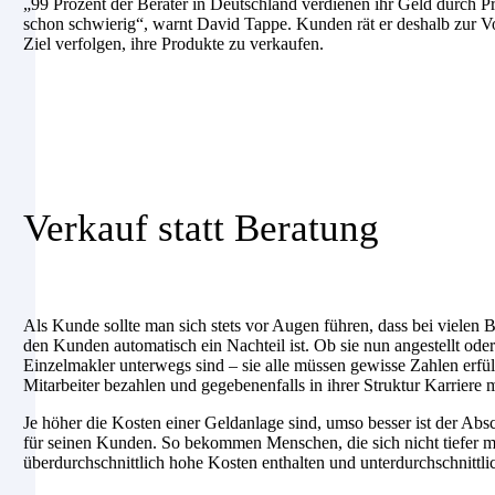
„99 Prozent der Berater in Deutschland verdienen ihr Geld durch P
schon schwierig“, warnt David Tappe. Kunden rät er deshalb zur Vo
Ziel verfolgen, ihre Produkte zu verkaufen.
Verkauf statt Beratung
Als Kunde sollte man sich stets vor Augen führen, dass bei vielen 
den Kunden automatisch ein Nachteil ist. Ob sie nun angestellt oder
Einzelmakler unterwegs sind – sie alle müssen gewisse Zahlen erfül
Mitarbeiter bezahlen und gegebenenfalls in ihrer Struktur Karriere
Je höher die Kosten einer Geldanlage sind, umso besser ist der Ab
für seinen Kunden. So bekommen Menschen, die sich nicht tiefer mi
überdurchschnittlich hohe Kosten enthalten und unterdurchschnittlic