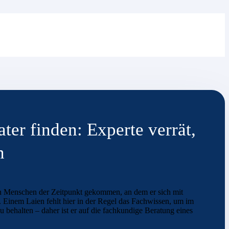
er finden: Experte verrät,
n
en Menschen der Zeitpunkt gekommen, an dem er sich mit
. Einem Laien fehlt hier in der Regel das Fachwissen, um im
behalten – daher ist er auf die fachkundige Beratung eines