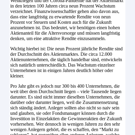
Weltkriegen und der Corona-Pandemie hat der Aktienmarkt
in den letzten 100 Jahren circa neun Prozent Wachstum
verzeichnet. Finanzwissenschaftler gehen also davon aus,
dass eine langfristig zu erwartende Rendite von neun
Prozent vor Steuern und Kosten auch für die Zukunft
anzunehmen ist. Das bedeutet, wir benötigen einen hohen
Aktienanteil für die Altersvorsorge und müssen langfristig
denken, um eine attraktive Rendite einzusammeln.
Wichtig hierbei ist: Die neun Prozent jährliche Rendite sind
der Durchschnitt des Aktienmarktes. Die circa 12.000
Aktienunternehmen, die täglich handelbar sind, entwickeln
sich natürlich unterschiedlich. Das Wachstum einzelner
Unternehmen ist in einigen Jahren deutlich höher oder
kleiner.
Pro Jahr gibt es jedoch nur 300 bis 400 Unternehmen, die
weit über dem Durchschnitt liegen – viele Tausende liegen
darunter. Es sind nicht immer dieselben Unternehmen, die
darüber oder darunter liegen, weil die Zusammensetzung
sich ständig ändert. Anleger sollten also nicht so naiv sein
und glauben, sie oder Fondsmanager können durch die
Investition in Einzelaktien die Gewinneraktien der Zukunft
vorhersehen. Wer dennoch in wenigen Jahren zu den sehr
wenigen Anlegern gehört, die es schaffen, den “Markt zu
schlagen”, hat gegenüber allen anderen Anlegern, welche