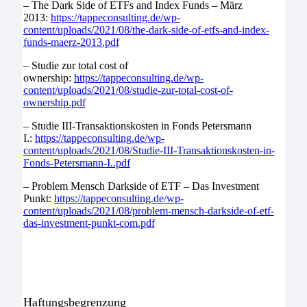
– The Dark Side of ETFs and Index Funds – März
2013:
https://tappeconsulting.de/wp-
content/uploads/2021/08/the-dark-side-of-etfs-and-index-
funds-maerz-2013.pdf
– Studie zur total cost of
ownership:
https://tappeconsulting.de/wp-
content/uploads/2021/08/studie-zur-total-cost-of-
ownership.pdf
– Studie III-Transaktionskosten in Fonds Petersmann
I.:
https://tappeconsulting.de/wp-
content/uploads/2021/08/Studie-III-Transaktionskosten-in-
Fonds-Petersmann-I..pdf
– Problem Mensch Darkside of ETF – Das Investment
Punkt:
https://tappeconsulting.de/wp-
content/uploads/2021/08/problem-mensch-darkside-of-etf-
das-investment-punkt-com.pdf
Haftungs­­­­­begrenzung