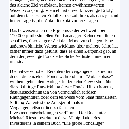
das gleiche Ziel verfolgen, keinen erwähnenswerten
Wissensvorsprung. Vielmehr ist dieser kurzzeitige Erfolg
auf den statistischen Zufall zurückzuführen, als dass jemand
in der Lage ist, die Zukunft exakt vorherzusagen.
Das beweisen auch die Ergebnisse der weltweit über
150.000 professionellen Fondsmanager. Keiner von ihnen
schafft es, über längere Zeit den Markt zu schlagen. Eine
außergewöhnliche Wertentwicklung über mehrere Jahre hat
bisher immer dazu geführt, dass es einen Zeitpunkt gab, an
dem der jeweilige Fonds erhebliche Verluste hinnehmen
musste.
Die teilweise hohen Renditen der vergangenen Jahre, mit
denen die einzelnen Fonds während ihrer “Zufallsphase”
werben, geben dem Anleger leider keine Gewissheit über
die zukünftige Entwicklung dieser Fonds. Hinzu kommt,
dass Auszeichnungen von vermeintlich seriösen
Ratingagenturen oder dem teilweise vom Staat finanzierten
Stiftung Warentest die Anleger oftmals mit
Vergangenheitsrenditen zu falschen
Investmententscheidungen verführen. Der Buchautor
Michael Ritzau beschreibt diese Manipulation des
Investierens in seinem Buch “Die große Fondslüge”.