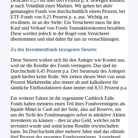
zwischen 0,25 bis über drei Prozent p. a. bewegen können,
je nach Volatilität eines Marktes. Wir gehen bei aktiv
gemanagten Fonds von durchschnittlich einem Prozent, bei
ETF-Fonds von 0,25 Prozent p. a. aus. Wichtig zu
erwähnen, ist an der Stelle: Ein Versicherer muss für den
Kauf und Verkauf von Fonds Transaktionskosten bezahlen.
Diese werden jedoch in der Regel vom Versicherer
übernommen und sind daher für uns zu vernachlässigen.
Zu den Investmentfonds bezogenen Steuern:
Diese Steuern wirken sich für den Anleger wie Kosten aus,
weil sie die Rendite des Fonds verringern. Das sind im
Durchschnitt 0,45 Prozent p.a. Der Steuersatz des Anlegers
spielt hierbei keine Rolle. Wir ziehen diesen Wert von neun
Prozent Marktrendite also immer ab und kalkulieren für
sämtliche Einflussfaktoren dann immer mit 8,55 Prozent p.a.
Ein weiterer Faktor ist die sogenannte Cashlock Falle.
Fonds halten meistens einen Teil ihres Fondsvermögens als
liquide Mittel in Cash auf der Seite, also auf Reserve, um
aus der Sicht des Fondsmanagers sofort in attraktive Aktien
investieren zu können – dies ist also Geld, welches nicht
investiert wurde und somit keine Rendite erwirtschaften
kann. Im Durchschnitt über mehrere Jahre sind das oftmals
fünf Prozent des gesamten Fondsvermögens. Ausgehend