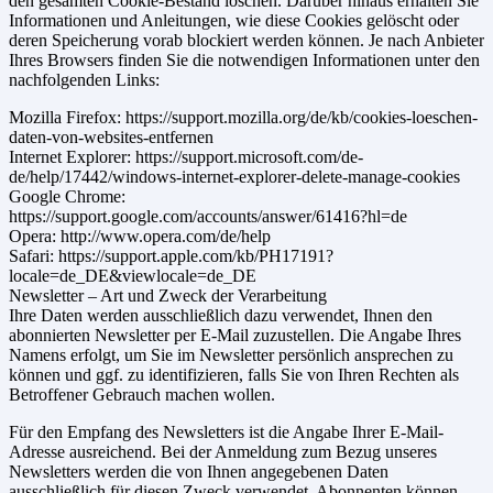
den gesamten Cookie-Bestand löschen. Darüber hinaus erhalten Sie
Informationen und Anleitungen, wie diese Cookies gelöscht oder
deren Speicherung vorab blockiert werden können. Je nach Anbieter
Ihres Browsers finden Sie die notwendigen Informationen unter den
nachfolgenden Links:
Mozilla Firefox: https://support.mozilla.org/de/kb/cookies-loeschen-
daten-von-websites-entfernen
Internet Explorer: https://support.microsoft.com/de-
de/help/17442/windows-internet-explorer-delete-manage-cookies
Google Chrome:
https://support.google.com/accounts/answer/61416?hl=de
Opera: http://www.opera.com/de/help
Safari: https://support.apple.com/kb/PH17191?
locale=de_DE&viewlocale=de_DE
Newsletter – Art und Zweck der Verarbeitung
Ihre Daten werden ausschließlich dazu verwendet, Ihnen den
abonnierten Newsletter per E-Mail zuzustellen. Die Angabe Ihres
Namens erfolgt, um Sie im Newsletter persönlich ansprechen zu
können und ggf. zu identifizieren, falls Sie von Ihren Rechten als
Betroffener Gebrauch machen wollen.
Für den Empfang des Newsletters ist die Angabe Ihrer E-Mail-
Adresse ausreichend. Bei der Anmeldung zum Bezug unseres
Newsletters werden die von Ihnen angegebenen Daten
ausschließlich für diesen Zweck verwendet. Abonnenten können