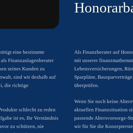
Honorarba
nötigt eine bestimmte
Als Finanzberater auf Hono
als Finanzanlagenberater
mit unserer finanzmathemat
essen seines Kunden zu
Lebensversicherungen, Rüru
nwalt, sind wir deshalb auf
Sparpläne, Bausparverträg
, die richtige
überprüfen.
Wenn Sie noch keine Alters
Produkte schlecht zu reden
aktuellen Finanzsituation si
abe ist es, Ihr Verständnis
passende Altersvorsorge-St
vor zu schützen, nie
wir für Sie die Konzepters