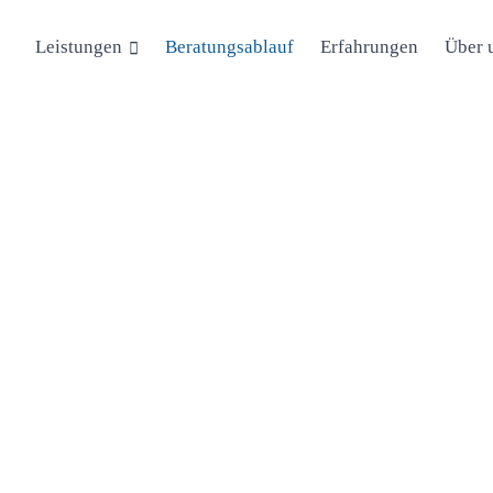
Leistungen
Über 
Beratungsablauf
Erfahrungen
DER BERATUNG
Für wen 
Finanzb
Honorar
ist der 