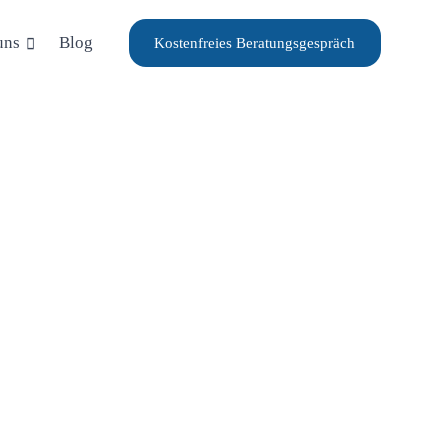
uns
Blog
Kostenfreies Beratungsgespräch
SABLAUF
lohnt sich eine
eratung auf
basis und wie genau
Ablauf?