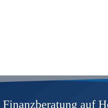
Buchen Sie ihr unverbin
transparent beraten.
Jetzt kostenfreies E
 Finanzberatung auf H