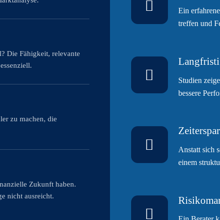
Marktanalyse.
Ein erfahrene
treffen und F
? Die Fähigkeit, relevante
Langfrist
essenziell.
Studien zeige
bessere Perfo
ler zu machen, die
Zeiterspar
Anstatt sich 
einem struktu
inanzielle Zukunft haben.
e nicht ausreicht.
Risikoma
Ein Berater k