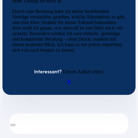
beste Lösung für mich ist.
Durch eure Beratung habe ich meine bestehenden
Verträge verstanden, gesehen, welche Alternativen es gibt,
und eine klare Struktur für meine Zukunft bekommen.
Jetzt weiß ich genau, was sinnvoll ist und fühle mich viel
sicherer. Besonders schätze ich eure ehrliche, geduldige
und kompetente Beratung – ohne Druck, sondern mit
einem neutralen Blick. Ich kann es nur jedem empfehlen,
sich von euch beraten zu lassen!
Interessant?
Diesen Artikel teilen: