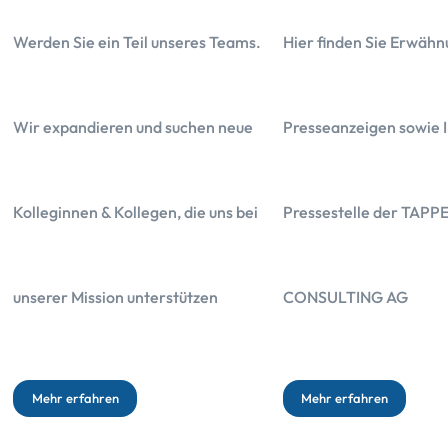
Werden Sie ein Teil unseres Teams.
Hier finden Sie Erwähn
Wir expandieren und suchen neue
Presseanzeigen sowie I
Igor Hopp ist Experte für finanzmathematische Gutachten. Er prüft
Rentabilität, versteckte Vertragsvereinbarungen, Steuerfallen und v
Kolleginnen & Kollegen, die uns bei
Pressestelle der TAPP
den er noch nicht gesehen und ausgewertet hat.
unserer Mission unterstützen
CONSULTING AG
Mehr erfahren
Mehr erfahren