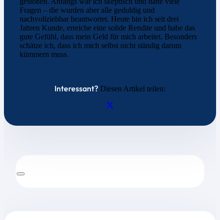
gestoßen. Anfangs war ich skeptisch und hatte viele
Fragen – die wurden aber alle geduldig und
nachvollziehbar beantwortet. Heute bin ich seit drei
Jahren Kunde, erreiche eine solide Rendite und habe das
gute Gefühl, dass mein Geld für mich arbeitet. Besonders
schätze ich, dass ich mich selbst nicht ständig darum
kümmern muss.
Interessant?
Diesen Artikel teilen: