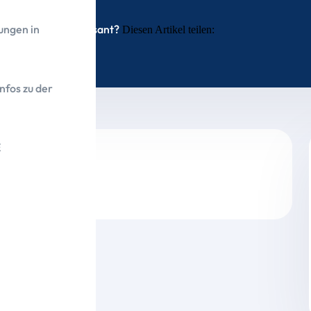
Interessant?
ungen in
Diesen Artikel teilen:
nfos zu der
E