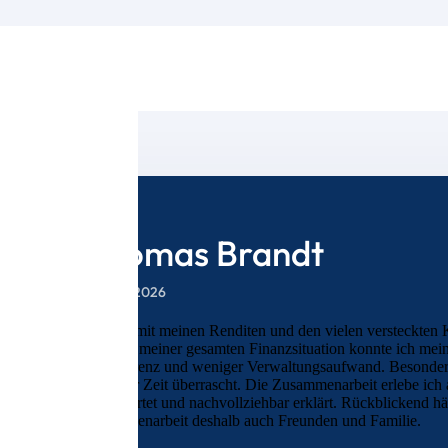
Thomas Brandt
24. Juni 2026
Ich war mit meinen Renditen und den vielen versteckten 
Analyse meiner gesamten Finanzsituation konnte ich mein
Transparenz und weniger Verwaltungsaufwand. Besonders 
in kurzer Zeit überrascht. Die Zusammenarbeit erlebe ich 
beantwortet und nachvollziehbar erklärt. Rückblickend hä
Zusammenarbeit deshalb auch Freunden und Familie.