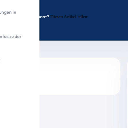
ungen in
Interessant?
Diesen Artikel teilen:
nfos zu der
E