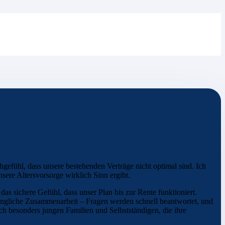
gefühl, dass unsere bestehenden Verträge nicht optimal sind. Ich
sere Altersvorsorge wirklich Sinn ergibt.
 das sichere Gefühl, dass unser Plan bis zur Rente funktioniert.
gängliche Zusammenarbeit – Fragen werden schnell beantwortet, und
uch besonders jungen Familien und Selbstständigen, die ihre