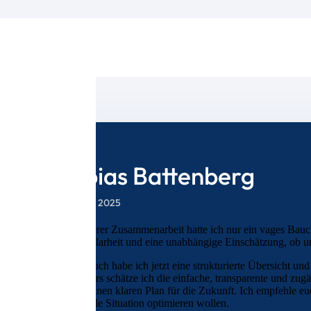
Tobias Battenberg
28. März 2025
Vor unserer Zusammenarbeit hatte ich nur ein vages Bauch
wollte Klarheit und eine unabhängige Einschätzung, ob un
Durch euch habe ich jetzt eine strukturierte Übersicht und
Besonders schätze ich die einfache, transparente und zu
es gibt einen klaren Plan für die Zukunft. Ich empfehle e
finanzielle Situation optimieren wollen.