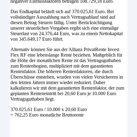
negativer Einflussfaktoren betragen 108.729,18 Euro.
Das Endkapital beläuft sich auf 370.025,61 Euro. Bei
vollständiger Auszahlung nach Vertragsablauf sind auf
diesen Betrag Steuern fällig. Unter Berücksichtigung
unserer steuerlichen Vorgaben ergibt sich eine einmalige
Steuerlast von 24.376,44 Euro, was zu einem Nettokapital
von 345.649,17 Euro führt.
Alternativ können Sie aus der Allianz PrivatRente Invest
Flex RF eine lebenslange Rente beziehen. Maßgeblich für
die Höhe der monatlichen Rente ist das Vertragsguthaben
zum Rentenbeginn, multipliziert mit dem garantierten
Rentenfaktor. Die höheren Rentenfaktoren, die durch
Überschüsse entstehen, wurden von vielen Versicherern in
den letzten Jahren immer wieder reduziert. Daher
kalkulieren wir mit dem garantierten Rentenfaktor, der zum
geplanten Renteneintritt bei 20,60 Euro je 10.000 Euro
Vertragsguthaben liegt.
370.025,61 Euro / 10.000 x 20,60 Euro
= 762,25 Euro monatliche Bruttorente