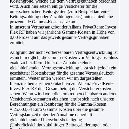
Kostengröße, welche aus dem Vertragsguthaben berechnet
wird. Auch hier setzen einige Versicherer für die
unterschiedlichen Beitragsarten (zum Beispiel laufende
Beitragszahlung oder Zuzahlungen etc.) unterschiedliche
prozentuale Gamma-Kostensätze an.
In unserem Vertragsangebot der Allianz PrivatRente Invest
Flex RF haben wir jährliche Gamma-Kosten in Höhe von
0,60 Prozent auf das jeweils gesamte Vertragsguthaben
ermittelt.
Aufgrund der nicht vorhersehbaren Vertragsentwicklung ist
es nicht möglich, die Gamma-Kosten vor Vertragsabschluss
exakt zu beziffern. Unter der Annahme einer
gleichbleibenden Vertragsentwicklung lässt sich jedoch ein
geschätzter Kostenbetrag für die gesamte Vertragslaufzeit
ermitteln. Weiter unten werden wir im dargestellten
finanzmathematischen Gutachten zur Allianz PrivatRente
Invest Flex RF den Gesamtbetrag der Versichererkosten
sehen. Wenn wir davon die konkret berechenbaren anderen
Versichererkostenarten abziehen, ergibt sich nach unseren
Berechnungen ein Restbetrag für die Gamma-Kosten
= 25.603,64 Euro Gamma-Kosten über die gesamte
Vertragslaufzeit unter der Annahme dauerhaft
gleichbleibender Überschussbeteiligung
(Unberücksichtigt zukünftiger Beitragsänderungen oder