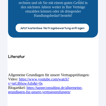
rechnen und ob Sie mit einem guten Gefühl in
den nächsten Jahren weiter in Ihre Verträge
einzahlen können oder ob dringender
Handlungsbedarf besteht!
Jetzt kostenlose Vertragsbewertung anfragen
Literatur
Allgemeine Grundlagen für unsere Vertragsprüfungen:
Video:
https://www.youtube.com/watch?
v=jgGB6owAtfs&t=0s
Blogartikel:
https://tappeconsulting.de/allgemeine-
grundlagen-fur-unsere-vertragsprufungen/