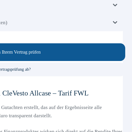
ten)
n Ihrem Vertrag prüfen
ertragsprüfung ab?
a CleVesto Allcase – Tarif FWL
utachten erstellt, das auf der Ergebnisseite alle
uro transparent darstellt.
 Finanzproduktes wirken sich direkt auf die Rendite Ihres