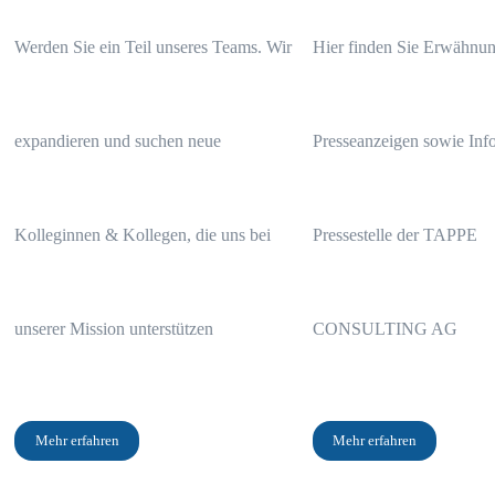
Werden Sie ein Teil unseres Teams. Wir
Hier finden Sie Erwähnun
expandieren und suchen neue
Presseanzeigen sowie Info
Kolleginnen & Kollegen, die uns bei
Pressestelle der TAPPE
Das Wichtigste in Kürze
unserer Mission unterstützen
CONSULTING AG
Die gesamten Kosten des Acatis Value Event Fonds betragen 138.
Nach 20 Jahren Laufzeit ergibt sich ein Verlust von 45.928,35 Euro
Mehr erfahren
Mehr erfahren
Wir empfehlen eine individuelle Prüfung Ihres Fondsdepots