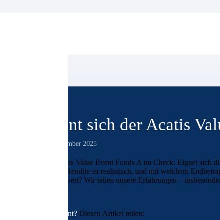
Lohnt sich der Acatis Va
12. September 2025
Der Acatis Value Event Fonds A im Check: Eignet sich di
Welche Rendite ist realistisch, und mit welchem Endbetra
lohnenswert? Wir teilen unsere Erfahrungen – insbesonder
Interessant?
Diesen Artikel teilen: