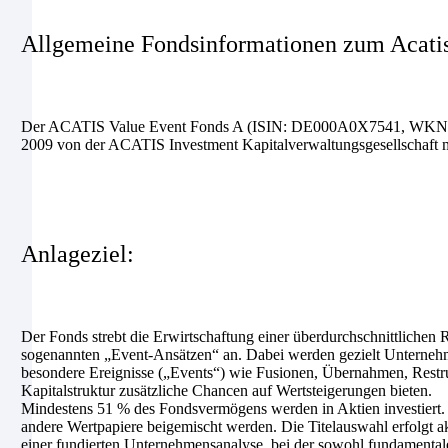
Allgemeine Fondsinformationen zum Acatis
Der ACATIS Value Event Fonds A (ISIN: DE000A0X7541, WKN: A0X7
2009 von der ACATIS Investment Kapitalverwaltungsgesellschaft m
Anlageziel:
Der Fonds strebt die Erwirtschaftung einer überdurchschnittlichen
sogenannten „Event-Ansätzen“ an. Dabei werden gezielt Unternehm
besondere Ereignisse („Events“) wie Fusionen, Übernahmen, Restru
Kapitalstruktur zusätzliche Chancen auf Wertsteigerungen bieten.
Mindestens 51 % des Fondsvermögens werden in Aktien investiert.
andere Wertpapiere beigemischt werden. Die Titelauswahl erfolgt 
einer fundierten Unternehmensanalyse, bei der sowohl fundamental