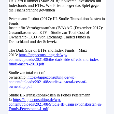
Dr. Gerd Kommer (März 2018): Souverän investieren mit
Indexfonds und ETFs: Wie Privatanleger das Spiel gegen
die Finanzbranche gewinnen
Petersmann Institut (2017): III. Studie Transaktionskosten in
Fonds
Institut für Vermögensaufbau (IVA) AG (Dezember 2017):
Gesamtkosten von ETF – Studie zur Total Cost of
Ownership (TCO) von Exchange Traded Funds in
Deutschland und der Schweiz
The Dark Side of ETFs and Index Funds – März
2013:
https://tappeconsulting.de/wp-
content/uploads/2021/08/the-dark-side-of-etfs-and-index-
funds-maerz-2013.pdf
Studie zur total cost of
ownership:
https://tappeconsulting.de/wp-
content/uploads/2021/08/studie-zur-total-cost-of-
ownership.pdf
Studie III-Transaktionskosten in Fonds Petersmann
I.:
https://tappeconsulting.de/wp-
content/uploads/2021/08/Studie-III-Transaktionskosten-in-
Fonds-Petersmann-I..pdf