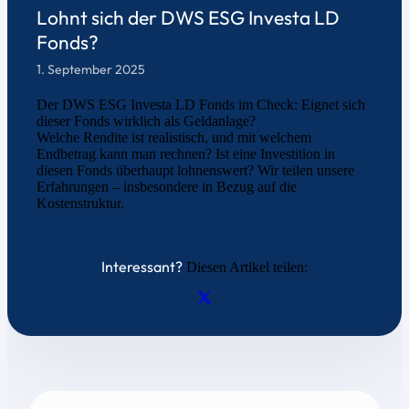
Lohnt sich der DWS ESG Investa LD
Fonds?
1. September 2025
Der DWS ESG Investa LD Fonds im Check: Eignet sich
dieser Fonds wirklich als Geldanlage?
Welche Rendite ist realistisch, und mit welchem
Endbetrag kann man rechnen? Ist eine Investition in
diesen Fonds überhaupt lohnenswert? Wir teilen unsere
Erfahrungen – insbesondere in Bezug auf die
Kostenstruktur.
Interessant?
Diesen Artikel teilen: