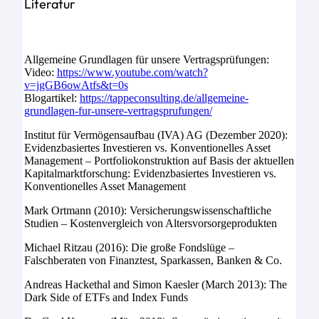
Literatur
Allgemeine Grundlagen für unsere Vertragsprüfungen:
Video:
https://www.youtube.com/watch?
v=jgGB6owAtfs&t=0s
Blogartikel:
https://tappeconsulting.de/allgemeine-
grundlagen-fur-unsere-vertragsprufungen/
Institut für Vermögensaufbau (IVA) AG (Dezember 2020):
Evidenzbasiertes Investieren vs. Konventionelles Asset
Management – Portfoliokonstruktion auf Basis der aktuellen
Kapitalmarktforschung: Evidenzbasiertes Investieren vs.
Konventionelles Asset Management
Mark Ortmann (2010): Versicherungswissenschaftliche
Studien – Kostenvergleich von Altersvorsorgeprodukten
Michael Ritzau (2016): Die große Fondslüge –
Falschberaten von Finanztest, Sparkassen, Banken & Co.
Andreas Hackethal and Simon Kaesler (March 2013): The
Dark Side of ETFs and Index Funds