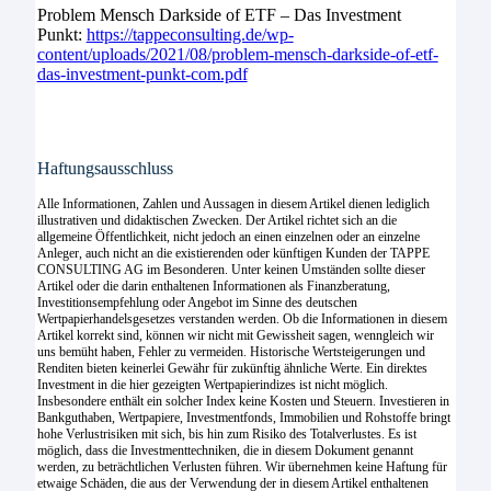
Problem Mensch Darkside of ETF – Das Investment
Punkt:
https://tappeconsulting.de/wp-
content/uploads/2021/08/problem-mensch-darkside-of-etf-
das-investment-punkt-com.pdf
Haftungsausschluss
Alle Informationen, Zahlen und Aussagen in diesem Artikel dienen lediglich
illustrativen und didaktischen Zwecken. Der Artikel richtet sich an die
allgemeine Öffentlichkeit, nicht jedoch an einen einzelnen oder an einzelne
Anleger, auch nicht an die existierenden oder künftigen Kunden der TAPPE
CONSULTING AG im Besonderen. Unter keinen Umständen sollte dieser
Artikel oder die darin enthaltenen Informationen als Finanzberatung,
Investitionsempfehlung oder Angebot im Sinne des deutschen
Wertpapierhandelsgesetzes verstanden werden. Ob die Informationen in diesem
Artikel korrekt sind, können wir nicht mit Gewissheit sagen, wenngleich wir
uns bemüht haben, Fehler zu vermeiden. Historische Wertsteigerungen und
Renditen bieten keinerlei Gewähr für zukünftig ähnliche Werte. Ein direktes
Investment in die hier gezeigten Wertpapierindizes ist nicht möglich.
Insbesondere enthält ein solcher Index keine Kosten und Steuern. Investieren in
Bankguthaben, Wertpapiere, Investmentfonds, Immobilien und Rohstoffe bringt
hohe Verlustrisiken mit sich, bis hin zum Risiko des Totalverlustes. Es ist
möglich, dass die Investmenttechniken, die in diesem Dokument genannt
werden, zu beträchtlichen Verlusten führen. Wir übernehmen keine Haftung für
etwaige Schäden, die aus der Verwendung der in diesem Artikel enthaltenen