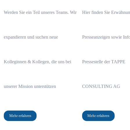
Werden Sie ein Teil unseres Teams. Wir
Hier finden Sie Erwähnun
expandieren und suchen neue
Presseanzeigen sowie Info
Kolleginnen & Kollegen, die uns bei
Pressestelle der TAPPE
Das Wichtigste in Kürze
unserer Mission unterstützen
CONSULTING AG
Die gesamten Kosten des Franklin Technology Fund A Fonds betr
Nach 28 Jahren Laufzeit ergibt sich ein Gewinn von nur 29.430,06
Mehr erfahren
Mehr erfahren
Wir empfehlen eine individuelle Prüfung Ihres Fondsdepots