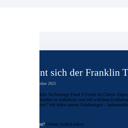
Lohnt sich der Franklin
27. November 2025
Der Franklin Technology Fund A Fonds im Check: Eignet 
Welche Rendite ist realistisch, und mit welchem Endbetra
lohnenswert? Wir teilen unsere Erfahrungen – insbesonder
Interessant?
Diesen Artikel teilen: