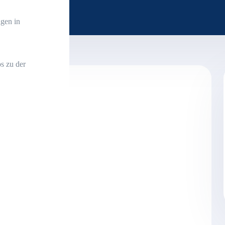
gen in
s zu der
agen 292.496,89 Euro
 Euro