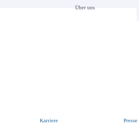
Über uns
ivatRente InvestFlex?
ese Rentenversicherung tatsächlich als Altersvorsorge geeignet?
ezahlt? Lohnt sich dieser Vertrag überhaupt? Wir berichten über
.
Karriere
Presse