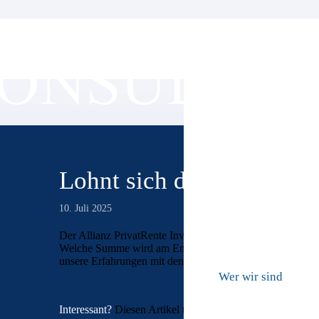
Lohnt sich die Allianz Pr
10. Juli 2025
Der Allianz PrivatRente InvestFlex Vertrag im Test: Ist di
Welche Summe wird am Ende der Laufzeit tatsächlich ausg
unsere Erfahrungen mit den Kosten des Allianz-Vertrages
Wer wir sind
Interessant?
Diesen Artikel teilen: