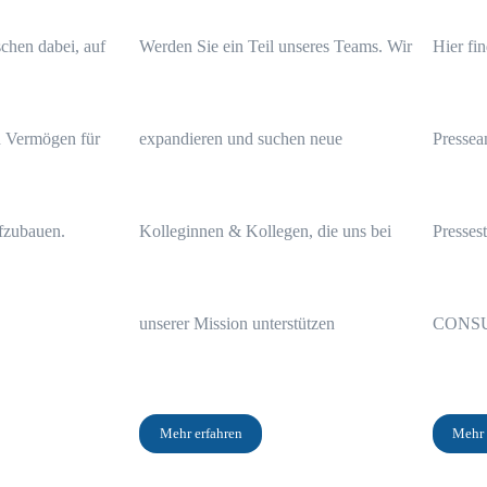
chen dabei, auf
Werden Sie ein Teil unseres Teams. Wir
Hier fi
n Vermögen für
expandieren und suchen neue
Pressea
ufzubauen.
Kolleginnen & Kollegen, die uns bei
Presses
Über die TAPPE CONSULTING AG
Seit über 10 Jahren zeigt David Tappe Menschen, wie sie ihre
unserer Mission unterstützen
CONS
Altersvorsorge sicher und profitabel aufbauen, um in eine
finanziell sorgenfreien Zukunft blicken zu können!
Kostenfreies Beratungsgespräch
Mehr erfahren
Mehr 