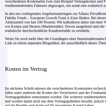
verschiedenen Kostenarten (wie zum Beispiel Vertragskosten und F
renditemindernden Faktoren abgezogen, um somit eine realistisch z
In den uns vorliegenden Angebotsunterlagen zur Allianz PrivatRente 
Fidelity Funds – European Growth Fund A-Euro fließen. Bei diese
Aktienanteil von fast 100 Prozent. Wir kalkulieren daher mit einer
vor Kosten und Steuern (Marktrendite). Davon ausgehend sind die
realistische durchschnittliche Kundenrendite zu ermitteln.
Wenn Sie noch mehr über die Grundlagen einer finanzmathematische
Link zu einem separaten Blogartikel, der ausschließlich dieses The
Kosten im Vertrag
Im nächsten Schritt müssen die verschiedenen Kostenarten recherch
fallen unter anderem die Kosten des Versicherers und der Fondsanl
Vertragsguthaben entnommen werden. Die weiteren renditemindernde
und werden damit nicht aus dem Vertragsguthaben bezahlt, jedoch si
auf die Rendite und damit auf Ihr investiertes Kapital haben.