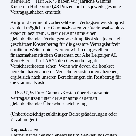
RenteFlex – Tarif AR75 haben wir jährliche Gamma-
Kosten in Höhe von 0,48 Prozent auf das jeweils gesamte
Vertragsguthaben ermittelt.
Aufgrund der nicht vorhersehbaren Vertragsentwicklung ist
es nicht möglich, die Gamma-Kosten vor Vertragsabschluss
exakt zu beziffern. Unter der Annahme einer
gleichbleibenden Vertragsentwicklung lässt sich jedoch ein
geschätzter Kostenbetrag für die gesamte Vertragslaufzeit
ermitteln. Weiter unten werden wir im dargestellten
finanzmathematischen Gutachten zur Alte Leipziger AL
RenteFlex – Tarif AR75 den Gesamtbetrag der
Versichererkosten sehen. Wenn wir davon die konkret
berechenbaren anderen Versichererkostenarten abziehen,
ergibt sich nach unseren Berechnungen ein Restbetrag für
die Gamma-Kosten
= 16.837,36 Euro Gamma-Kosten über die gesamte
Vertragslaufzeit unter der Annahme dauerhaft
gleichbleibender Überschussbeteiligung
(Unberücksichtigt zukünftiger Beitragsänderungen oder
Zuzahlungen)
Kappa-Kosten
Hierbei handelt es sich ebenfalls um Verwaltungskosten,