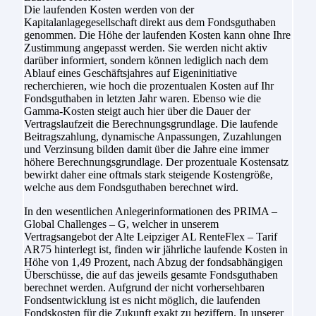
Die laufenden Kosten werden von der
Kapitalanlagegesellschaft direkt aus dem Fondsguthaben
genommen. Die Höhe der laufenden Kosten kann ohne Ihre
Zustimmung angepasst werden. Sie werden nicht aktiv
darüber informiert, sondern können lediglich nach dem
Ablauf eines Geschäftsjahres auf Eigeninitiative
recherchieren, wie hoch die prozentualen Kosten auf Ihr
Fondsguthaben in letzten Jahr waren. Ebenso wie die
Gamma-Kosten steigt auch hier über die Dauer der
Vertragslaufzeit die Berechnungsgrundlage. Die laufende
Beitragszahlung, dynamische Anpassungen, Zuzahlungen
und Verzinsung bilden damit über die Jahre eine immer
höhere Berechnungsgrundlage. Der prozentuale Kostensatz
bewirkt daher eine oftmals stark steigende Kostengröße,
welche aus dem Fondsguthaben berechnet wird.
In den wesentlichen Anlegerinformationen des PRIMA –
Global Challenges – G, welcher in unserem
Vertragsangebot der Alte Leipziger AL RenteFlex – Tarif
AR75 hinterlegt ist, finden wir jährliche laufende Kosten in
Höhe von 1,49 Prozent, nach Abzug der fondsabhängigen
Überschüsse, die auf das jeweils gesamte Fondsguthaben
berechnet werden. Aufgrund der nicht vorhersehbaren
Fondsentwicklung ist es nicht möglich, die laufenden
Fondskosten für die Zukunft exakt zu beziffern. In unserer