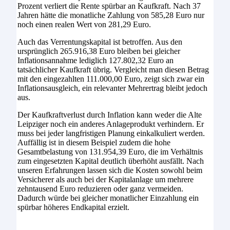
Prozent verliert die Rente spürbar an Kaufkraft. Nach 37
Jahren hätte die monatliche Zahlung von 585,28 Euro nur
noch einen realen Wert von 281,29 Euro.
Auch das Verrentungskapital ist betroffen. Aus den
ursprünglich 265.916,38 Euro bleiben bei gleicher
Inflationsannahme lediglich 127.802,32 Euro an
tatsächlicher Kaufkraft übrig. Vergleicht man diesen Betrag
mit den eingezahlten 111.000,00 Euro, zeigt sich zwar ein
Inflationsausgleich, ein relevanter Mehrertrag bleibt jedoch
aus.
Der Kaufkraftverlust durch Inflation kann weder die Alte
Leipziger noch ein anderes Anlageprodukt verhindern. Er
muss bei jeder langfristigen Planung einkalkuliert werden.
Auffällig ist in diesem Beispiel zudem die hohe
Gesamtbelastung von 131.954,39 Euro, die im Verhältnis
zum eingesetzten Kapital deutlich überhöht ausfällt. Nach
unseren Erfahrungen lassen sich die Kosten sowohl beim
Versicherer als auch bei der Kapitalanlage um mehrere
zehntausend Euro reduzieren oder ganz vermeiden.
Dadurch würde bei gleicher monatlicher Einzahlung ein
spürbar höheres Endkapital erzielt.