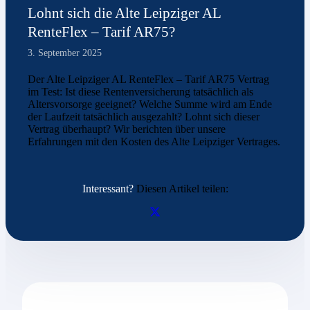
Lohnt sich die Alte Leipziger AL
RenteFlex – Tarif AR75?
3. September 2025
Der Alte Leipziger AL RenteFlex – Tarif AR75 Vertrag
im Test: Ist diese Rentenversicherung tatsächlich als
Altersvorsorge geeignet? Welche Summe wird am Ende
der Laufzeit tatsächlich ausgezahlt? Lohnt sich dieser
Vertrag überhaupt? Wir berichten über unsere
Erfahrungen mit den Kosten des Alte Leipziger Vertrages.
Interessant?
Diesen Artikel teilen: