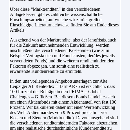
Über diese “Marktrenditen” in den verschiedenen
Anlageklassen gibt es zahlreiche wissenschaftliche
Forschungsarbeiten, auf welche wir zurückgreifen.
Einschlägige Literaturnachweise finden Sie am Ende dieses
Artikels.
Ausgehend von der Marktrendite, also der langfristig auch
für die Zukunft anzunehmenden Entwicklung, werden
anschließend die verschiedenen Kostenarten (wie zum
Beispiel Vertragskosten und Fondskosten, der/des jeweils
verwendeten Fonds) und die weiteren renditemindernden
Faktoren abgezogen, um somit eine realistisch zu
erwartende Kundenrendite zu ermitteln.
In den uns vorliegenden Angebotsunterlagen zur Alte
Leipziger AL RenteFlex – Tarif AR75 ist ersichtlich, dass
100 Prozent der Beiträge in den PRIMA – Global
Challenges – G fließen. Bei diesem Fonds handelt es sich
um einen Aktienfonds mit einem Aktienanteil von fast 100
Prozent. Wir kalkulieren daher mit einer Wertentwicklung
des Welt-Aktienmarktes von 9 Prozent pro Jahr – vor
Kosten und Steuern (Marktrendite). Davon ausgehend sind
die verschiedenen renditemindernden Faktoren abzuziehen,
um eine realistische durchschnittliche Kundenrendite zu