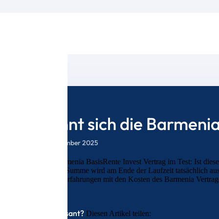
Lohnt sich die Barmenia
4. September 2025
Der Barmenia BasisRente Invest Vertrag im Test: Ist diese
Welche Summe wird am Ende der Laufzeit tatsächlich ausg
unsere Erfahrungen mit den Kosten des Barmenia Vertrag
Interessant?
Diesen Artikel teilen: