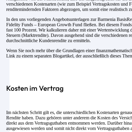
verschiedenen Kostenarten (wie zum Beispiel Vertragskosten und F
renditemindernden Faktoren abgezogen, um somit eine realistisch z
In den uns vorliegenden Angebotsunterlagen zur Barmenia BasisRente
Fidelity Funds – European Growth Fund fließen. Bei diesem Fonds 
fast 100 Prozent. Wir kalkulieren daher mit einer Wertentwicklung
Steuern (Marktrendite). Davon ausgehend sind die verschiedenen re
durchschnittliche Kundenrendite zu ermitteln.
Wenn Sie noch mehr über die Grundlagen einer finanzmathematische
Link zu einem separaten Blogartikel, der ausschließlich dieses The
Kosten im Vertrag
Im nächsten Schritt gilt es, die unterschiedlichen Kostenarten genau
Rendite haben. Dazu gehören unter anderem die Kosten des Versich
direkt aus dem Vertragsguthaben entnommen werden. Darüber hinaus 
ausgewiesen werden und somit nicht direkt vom Vertragsguthaben ab