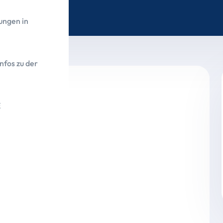
ungen in
nfos zu der
E
trägt 73.055,72 Euro
en