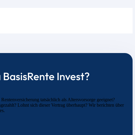
 BasisRente Invest?
 Rentenversicherung tatsächlich als Altersvorsorge geeignet?
ezahlt? Lohnt sich dieser Vertrag überhaupt? Wir berichten über
es.