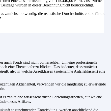
ch somit eine Gesamteinzahlung von 115.440,00 Euro. Zusätzliche
Beiträge wurden in dieser Berechnung nicht berücksichtigt.
 es zunächst notwendig, die realistische Durchschnittsrendite für die
n.
r auch Fonds sind nicht vorhersehbar. Um eine professionelle
noch eine Ebene tiefer zu blicken. Das bedeutet, dass zunächst
reift, also in welche Assetklassen (sogenannte Anlageklassen) eine
zentigen Aktienanteil, verwenden wir die langfristig zu erwartende
hr.
t es zahlreiche wissenschaftliche Forschungsarbeiten, auf welche
nde dieses Artikels.
e Zukunft anzunehmenden Entwicklung, werden anschließend die