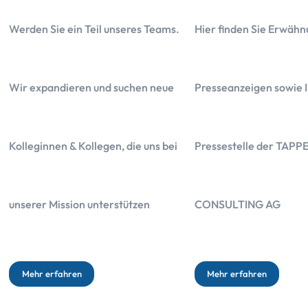
Werden Sie ein Teil unseres Teams.
Hier finden Sie Erwähn
Wir expandieren und suchen neue
Presseanzeigen sowie I
Kolleginnen & Kollegen, die uns bei
Pressestelle der TAPP
Das Wichtigste in Kürze
unserer Mission unterstützen
CONSULTING AG
Die Kosten der Barmenia betragen 11.325,60 Euro
Die Gesamtbelastung der im Angebot hinterlegten Kapitalanlage be
Mehr erfahren
Mehr erfahren
Die Rentenoption lohnt sich erst, wenn Sie über 116 Jahre alt werd