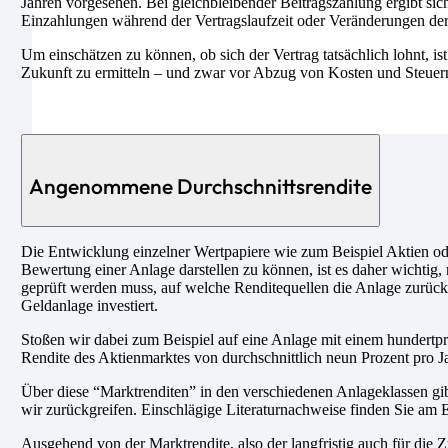
Jahren vorgesehen. Bei gleichbleibender Beitragszahlung ergibt si
Einzahlungen während der Vertragslaufzeit oder Veränderungen der 
Um einschätzen zu können, ob sich der Vertrag tatsächlich lohnt, ist
Zukunft zu ermitteln – und zwar vor Abzug von Kosten und Steuer
Angenommene Durchschnittsrendite
Die Entwicklung einzelner Wertpapiere wie zum Beispiel Aktien ode
Bewertung einer Anlage darstellen zu können, ist es daher wichtig, 
geprüft werden muss, auf welche Renditequellen die Anlage zurückg
Geldanlage investiert.
Stoßen wir dabei zum Beispiel auf eine Anlage mit einem hundertpro
Rendite des Aktienmarktes von durchschnittlich neun Prozent pro Ja
Über diese “Marktrenditen” in den verschiedenen Anlageklassen gib
wir zurückgreifen. Einschlägige Literaturnachweise finden Sie am E
Ausgehend von der Marktrendite, also der langfristig auch für di