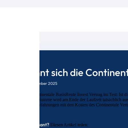
Lohnt sich die Continen
4. September 2025
Der Continentale BasisRente Invest Vertrag im Test: Ist d
Welche Summe wird am Ende der Laufzeit tatsächlich ausg
unsere Erfahrungen mit den Kosten des Continentale Vert
Interessant?
Diesen Artikel teilen: