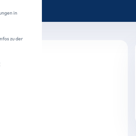
ungen in
nfos zu der
E
trägt 137.711,85 Euro
n