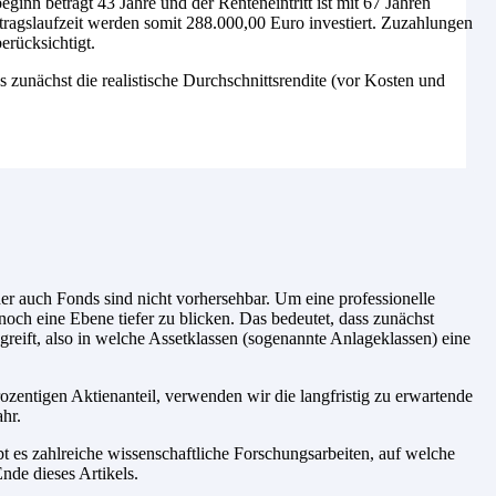
inn beträgt 43 Jahre und der Renteneintritt ist mit 67 Jahren
tragslaufzeit werden somit 288.000,00 Euro investiert. Zuzahlungen
erücksichtigt.
es zunächst die realistische Durchschnittsrendite (vor Kosten und
r auch Fonds sind nicht vorhersehbar. Um eine professionelle
noch eine Ebene tiefer zu blicken. Das bedeutet, dass zunächst
reift, also in welche Assetklassen (sogenannte Anlageklassen) eine
zentigen Aktienanteil, verwenden wir die langfristig zu erwartende
hr.
t es zahlreiche wissenschaftliche Forschungsarbeiten, auf welche
nde dieses Artikels.