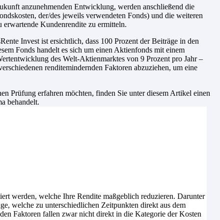
e Zukunft anzunehmenden Entwicklung, werden anschließend die
ondskosten, der/des jeweils verwendeten Fonds) und die weiteren
u erwartende Kundenrendite zu ermitteln.
nte Invest ist ersichtlich, dass 100 Prozent der Beiträge in den
m Fonds handelt es sich um einen Aktienfonds mit einem
 Wertentwicklung des Welt-Aktienmarktes von 9 Prozent pro Jahr –
 verschiedenen renditemindernden Faktoren abzuziehen, um eine
n Prüfung erfahren möchten, finden Sie unter diesem Artikel einen
ma behandelt.
iert werden, welche Ihre Rendite maßgeblich reduzieren. Darunter
age, welche zu unterschiedlichen Zeitpunkten direkt aus dem
n Faktoren fallen zwar nicht direkt in die Kategorie der Kosten