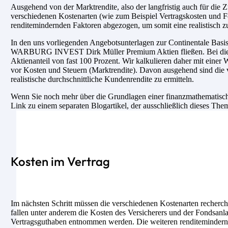
Ausgehend von der Marktrendite, also der langfristig auch für di
verschiedenen Kostenarten (wie zum Beispiel Vertragskosten und F
renditemindernden Faktoren abgezogen, um somit eine realistisch z
In den uns vorliegenden Angebotsunterlagen zur Continentale BasisRe
WARBURG INVEST Dirk Müller Premium Aktien fließen. Bei diese
Aktienanteil von fast 100 Prozent. Wir kalkulieren daher mit einer
vor Kosten und Steuern (Marktrendite). Davon ausgehend sind die
realistische durchschnittliche Kundenrendite zu ermitteln.
Wenn Sie noch mehr über die Grundlagen einer finanzmathematische
Link zu einem separaten Blogartikel, der ausschließlich dieses The
Kosten im Vertrag
Im nächsten Schritt müssen die verschiedenen Kostenarten recherch
fallen unter anderem die Kosten des Versicherers und der Fondsanl
Vertragsguthaben entnommen werden. Die weiteren renditemindernde