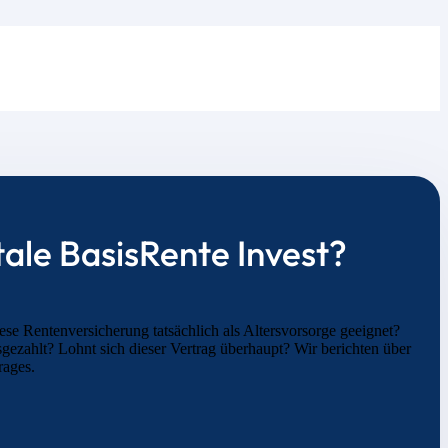
tale BasisRente Invest?
iese Rentenversicherung tatsächlich als Altersvorsorge geeignet?
ezahlt? Lohnt sich dieser Vertrag überhaupt? Wir berichten über
rages.