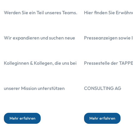
Werden Sie ein Teil unseres Teams.
Hier finden Sie Erwähn
Wir expandieren und suchen neue
Presseanzeigen sowie I
Kolleginnen & Kollegen, die uns bei
Pressestelle der TAPP
Das Wichtigste in Kürze
unserer Mission unterstützen
CONSULTING AG
Die Kosten der Continentale betragen 32.688,00 Euro
Die Gesamtbelastung der im Angebot hinterlegten Kapitalanlage be
Mehr erfahren
Mehr erfahren
Die Rentenoption lohnt sich erst, wenn Sie über 98 Jahre alt werde