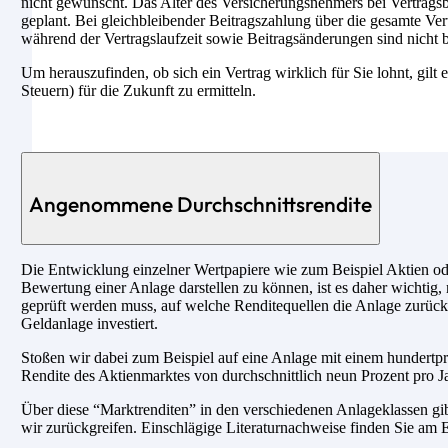
nicht gewünscht. Das Alter des Versicherungsnehmers bei Vertragsbeg
geplant. Bei gleichbleibender Beitragszahlung über die gesamte Ver
während der Vertragslaufzeit sowie Beitragsänderungen sind nicht b
Um herauszufinden, ob sich ein Vertrag wirklich für Sie lohnt, gilt 
Steuern) für die Zukunft zu ermitteln.
Angenommene Durchschnittsrendite
Die Entwicklung einzelner Wertpapiere wie zum Beispiel Aktien ode
Bewertung einer Anlage darstellen zu können, ist es daher wichtig, 
geprüft werden muss, auf welche Renditequellen die Anlage zurückg
Geldanlage investiert.
Stoßen wir dabei zum Beispiel auf eine Anlage mit einem hundertpro
Rendite des Aktienmarktes von durchschnittlich neun Prozent pro Ja
Über diese “Marktrenditen” in den verschiedenen Anlageklassen gib
wir zurückgreifen. Einschlägige Literaturnachweise finden Sie am E