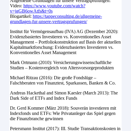
Allgemeine Grundlagen für unsere Vertragsprüfungen:
Video:
https://www.youtube.com/watch?
v=jgGB6owAtfs&t=0s
Blogartikel:
https://tappeconsulting.de/allgemeine-
grundlagen-fur-unsere-vertragsprufungen/
Institut für Vermögensaufbau (IVA) AG (Dezember 2020):
Evidenzbasiertes Investieren vs. Konventionelles Asset
Management – Portfoliokonstruktion auf Basis der aktuellen
Kapitalmarktforschung: Evidenzbasiertes Investieren vs.
Konventionelles Asset Management
Mark Ortmann (2010): Versicherungswissenschaftliche
Studien – Kostenvergleich von Altersvorsorgeprodukten
Michael Ritzau (2016): Die große Fondslüge –
Falschberaten von Finanztest, Sparkassen, Banken & Co.
Andreas Hackethal and Simon Kaesler (March 2013): The
Dark Side of ETFs and Index Funds
Dr. Gerd Kommer (März 2018): Souverän investieren mit
Indexfonds und ETFs: Wie Privatanleger das Spiel gegen
die Finanzbranche gewinnen
Petersmann Institut (2017): III. Studie Transaktionskosten in