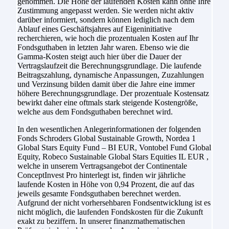
genommen. Die Höhe der laufenden Kosten kann ohne Ihre
Zustimmung angepasst werden. Sie werden nicht aktiv
darüber informiert, sondern können lediglich nach dem
Ablauf eines Geschäftsjahres auf Eigeninitiative
recherchieren, wie hoch die prozentualen Kosten auf Ihr
Fondsguthaben in letzten Jahr waren. Ebenso wie die
Gamma-Kosten steigt auch hier über die Dauer der
Vertragslaufzeit die Berechnungsgrundlage. Die laufende
Beitragszahlung, dynamische Anpassungen, Zuzahlungen
und Verzinsung bilden damit über die Jahre eine immer
höhere Berechnungsgrundlage. Der prozentuale Kostensatz
bewirkt daher eine oftmals stark steigende Kostengröße,
welche aus dem Fondsguthaben berechnet wird.
In den wesentlichen Anlegerinformationen der folgenden
Fonds Schroders Global Sustainable Growth, Nordea 1
Global Stars Equity Fund – BI EUR, Vontobel Fund Global
Equity, Robeco Sustainable Global Stars Equities IL EUR ,
welche in unserem Vertragsangebot der Continentale
ConceptInvest Pro hinterlegt ist, finden wir jährliche
laufende Kosten in Höhe von 0,94 Prozent, die auf das
jeweils gesamte Fondsguthaben berechnet werden.
Aufgrund der nicht vorhersehbaren Fondsentwicklung ist es
nicht möglich, die laufenden Fondskosten für die Zukunft
exakt zu beziffern. In unserer finanzmathematischen