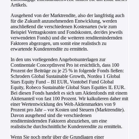
Artikels.
Ausgehend von der Marktrendite, also der langfristig auch
für die Zukunft anzunehmenden Entwicklung, werden
anschließend die verschiedenen Kostenarten (wie zum
Beispiel Vertragskosten und Fondskosten, der/des jeweils
verwendeten Fonds) und die weiteren renditemindernden
Faktoren abgezogen, um somit eine realistisch zu
erwartende Kundenrendite zu ermitteln.
In den uns vorliegenden Angebotsunterlagen zur
Continentale ConceptInvest Pro ist ersichtlich, dass 100
Prozent der Beiträge zu je 25 % in folgende Fonds fießen:
Schroders Global Sustainable Growth, Nordea 1 Global
Stars Equity Fund – BI EUR, Vontobel Fund Global
Equity, Robeco Sustainable Global Stars Equities IL EUR.
Bei diesen Fonds handelt es sich um Aktienfonds mit einem
Aktienanteil von fast 100 Prozent. Wir kalkulieren daher mit
einer Wertentwicklung des Welt-Aktienmarktes von 9
Prozent pro Jahr – vor Kosten und Steuern (Marktrendite).
Davon ausgehend sind die verschiedenen
renditemindernden Faktoren abzuziehen, um eine
realistische durchschnittliche Kundenrendite zu ermitteln.
Wenn Sie noch mehr über die Grundlagen einer