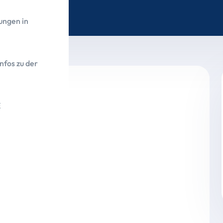
ungen in
nfos zu der
E
trägt 77.668,27 Euro
en