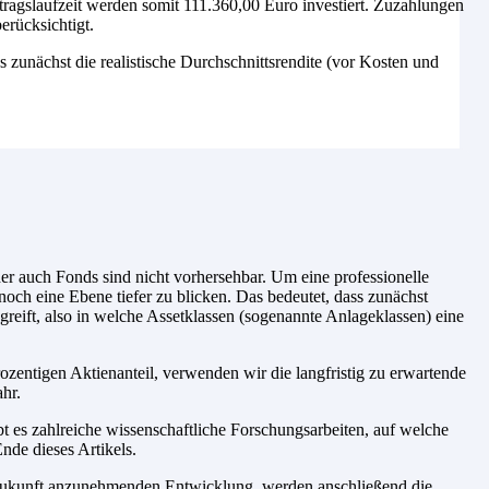
tragslaufzeit werden somit 111.360,00 Euro investiert. Zuzahlungen
erücksichtigt.
es zunächst die realistische Durchschnittsrendite (vor Kosten und
r auch Fonds sind nicht vorhersehbar. Um eine professionelle
noch eine Ebene tiefer zu blicken. Das bedeutet, dass zunächst
reift, also in welche Assetklassen (sogenannte Anlageklassen) eine
zentigen Aktienanteil, verwenden wir die langfristig zu erwartende
hr.
t es zahlreiche wissenschaftliche Forschungsarbeiten, auf welche
nde dieses Artikels.
e Zukunft anzunehmenden Entwicklung, werden anschließend die