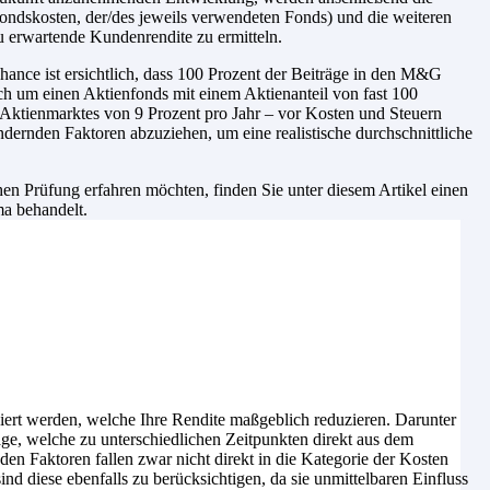
ondskosten, der/des jeweils verwendeten Fonds) und die weiteren
u erwartende Kundenrendite zu ermitteln.
ance ist ersichtlich, dass 100 Prozent der Beiträge in den M&G
ch um einen Aktienfonds mit einem Aktienanteil von fast 100
-Aktienmarktes von 9 Prozent pro Jahr – vor Kosten und Steuern
dernden Faktoren abzuziehen, um eine realistische durchschnittliche
n Prüfung erfahren möchten, finden Sie unter diesem Artikel einen
ma behandelt.
iert werden, welche Ihre Rendite maßgeblich reduzieren. Darunter
age, welche zu unterschiedlichen Zeitpunkten direkt aus dem
n Faktoren fallen zwar nicht direkt in die Kategorie der Kosten
nd diese ebenfalls zu berücksichtigen, da sie unmittelbaren Einfluss