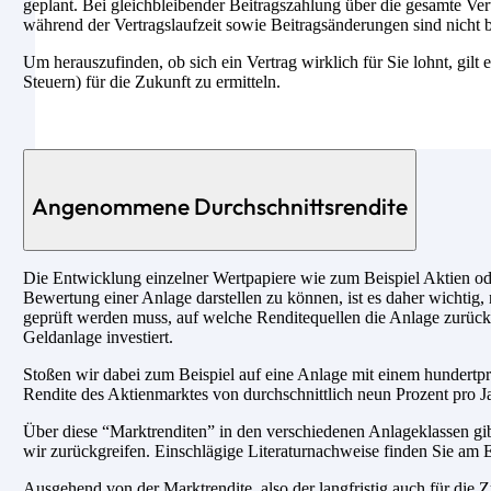
geplant. Bei gleichbleibender Beitragszahlung über die gesamte Ver
während der Vertragslaufzeit sowie Beitragsänderungen sind nicht b
Um herauszufinden, ob sich ein Vertrag wirklich für Sie lohnt, gilt 
Steuern) für die Zukunft zu ermitteln.
Angenommene Durchschnittsrendite
Die Entwicklung einzelner Wertpapiere wie zum Beispiel Aktien ode
Bewertung einer Anlage darstellen zu können, ist es daher wichtig, 
geprüft werden muss, auf welche Renditequellen die Anlage zurückg
Geldanlage investiert.
Stoßen wir dabei zum Beispiel auf eine Anlage mit einem hundertpro
Rendite des Aktienmarktes von durchschnittlich neun Prozent pro Ja
Über diese “Marktrenditen” in den verschiedenen Anlageklassen gib
wir zurückgreifen. Einschlägige Literaturnachweise finden Sie am E
Ausgehend von der Marktrendite, also der langfristig auch für di