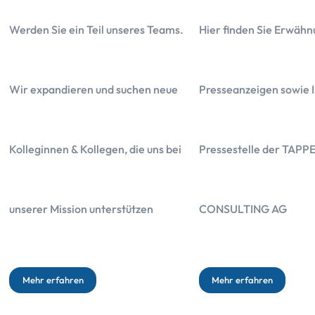
Werden Sie ein Teil unseres Teams.
Hier finden Sie Erwähn
Wir expandieren und suchen neue
Presseanzeigen sowie I
Kolleginnen & Kollegen, die uns bei
Pressestelle der TAPP
Das Wichtigste in Kürze
unserer Mission unterstützen
CONSULTING AG
Die Kosten der Ergo betragen 14.354,30 Euro
Die Gesamtbelastung der im Angebot hinterlegten Kapitalanlage be
Mehr erfahren
Mehr erfahren
Die Rentenoption lohnt sich erst, wenn Sie über 100 Jahre alt werd