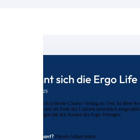
Lohnt sich die Ergo Lif
9. Juli 2025
Der Ergo Eco-Rente Chance Vertrag im Test: Ist diese Ren
Summe wird am Ende der Laufzeit tatsächlich ausgezahlt?
Erfahrungen mit den Kosten des Ergo Vertrages.
Interessant?
Diesen Artikel teilen: