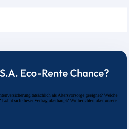
e S.A. Eco-Rente Chance?
tenversicherung tatsächlich als Altersvorsorge geeignet? Welche
 Lohnt sich dieser Vertrag überhaupt? Wir berichten über unsere