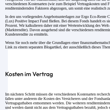
verschiedenen Kostenarten (wie zum Beispiel Vertragskosten und F
renditemindernden Faktoren abgezogen, um somit eine realistisch z
In den uns vorliegenden Angebotsunterlagen zur Ergo Eco-Rente Ch
(Lux) Positive Impact Fund fließen. Bei diesem Fonds handelt es si
Prozent. Wir kalkulieren daher mit einer Wertentwicklung des Welt
(Marktrendite). Davon ausgehend sind die verschiedenen renditemin
Kundenrendite zu ermitteln.
Wenn Sie noch mehr über die Grundlagen einer finanzmathematische
Link zu einem separaten Blogartikel, der ausschließlich dieses The
Kosten im Vertrag
Im nächsten Schritt müssen die verschiedenen Kostenarten recherch
fallen unter anderem die Kosten des Versicherers und der Fondsanl
Vertragsguthaben entnommen werden. Die weiteren renditemindernde
und werden damit nicht aus dem Vertragsguthaben bezahlt, jedoch si