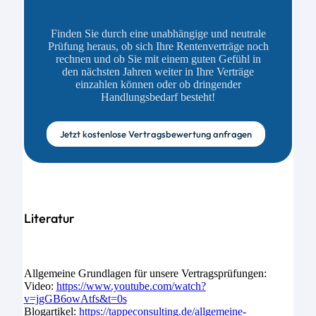
Finden Sie durch eine unabhängige und neutrale
Prüfung heraus, ob sich Ihre Rentenverträge noch
rechnen und ob Sie mit einem guten Gefühl in
den nächsten Jahren weiter in Ihre Verträge
einzahlen können oder ob dringender
Handlungsbedarf besteht!
Jetzt kostenlose Vertragsbewertung anfragen
Literatur
Allgemeine Grundlagen für unsere Vertragsprüfungen:
Video:
https://www.youtube.com/watch?
v=jgGB6owAtfs&t=0s
Blogartikel:
https://tappeconsulting.de/allgemeine-