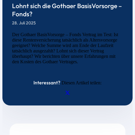
Lohnt sich die Gothaer BasisVorsorge –
Fonds?
28. Juli 2025
Der Gothaer BasisVorsorge – Fonds Vertrag im Test: Ist
diese Rentenversicherung tatsächlich als Altersvorsorge
geeignet? Welche Summe wird am Ende der Laufzeit
tatsächlich ausgezahlt? Lohnt sich dieser Vertrag
überhaupt? Wir berichten über unsere Erfahrungen mit
den Kosten des Gothaer Vertrages.
Interessant?
Diesen Artikel teilen: