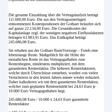
(Ergebnisseite aus dem finanzmathematischen Gutachten)
Die gesamte Einzahlung über die Vertragslaufzeit beträgt
111.600,00 Euro.
Die aus den Vertragsunterlagen
entnommenen Kostenpositionen der
Gothaer
belaufen sich
auf ganze
22.134,00 Euro.
Die Gesamtkosten der
Kapitalanlage zzgl. der sonstigen negativen Einflussfaktoren
betragen
63.983,91 Euro.
Das Endkapital beträgt
245.686,08
Euro.
Sie erhalten aus der
Gothaer BasisVorsorge – Fonds
eine
lebenslange Rente. Maßgeblich für die Höhe der
monatlichen Rente ist das Vertragsguthaben zum
Rentenbeginn, mindestens multipliziert, mit dem
garantierten Rentenfaktor. Die höheren Rentenfaktoren,
welche durch Überschüsse entstehen, wurden von vielen
Versicherern in den letzten Jahren immer wieder reduziert.
Daher kalkulieren wir mit dem garantierten Rentenfaktor,
welcher zum geplanten Renteneintritt bei
24,63 Euro je
10.000 Euro
Vertragsguthaben liegt.
245.686,08 Euro / 10.000 x 24,63 Euro garantierte
Rentenfaktor