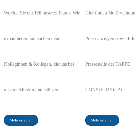
Werden Sie ein Teil unseres Teams. Wir
Hier finden Sie Erwähnun
expandieren und suchen neue
Presseanzeigen sowie Info
Kolleginnen & Kollegen, die uns bei
Pressestelle der TAPPE
Das Wichtigste in Kürze
unserer Mission unterstützen
CONSULTING AG
Die Kosten der Zurich betragen 50.261,63 Euro
Die Gesamtbelastung der im Angebot hinterlegten Kapitalanlage be
Mehr erfahren
Mehr erfahren
Die Rentenoption lohnt sich erst, wenn Sie über 97 Jahre alt werde