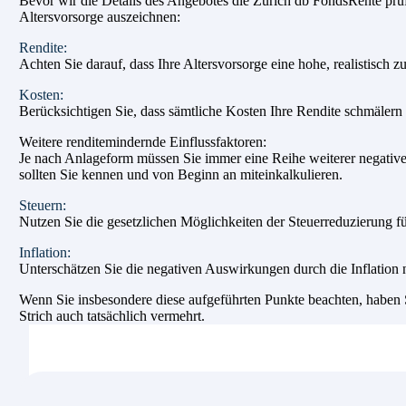
Bevor wir die Details des Angebotes die Zurich db FondsRente prüfe
Altersvorsorge auszeichnen:
Rendite:
Achten Sie darauf, dass Ihre Altersvorsorge eine hohe, realistisch z
Kosten:
Berücksichtigen Sie, dass sämtliche Kosten Ihre Rendite schmälern u
Weitere renditemindernde Einflussfaktoren:
Je nach Anlageform müssen Sie immer eine Reihe weiterer negativer
sollten Sie kennen und von Beginn an miteinkalkulieren.
Steuern:
Nutzen Sie die gesetzlichen Möglichkeiten der Steuerreduzierung fü
Inflation:
Unterschätzen Sie die negativen Auswirkungen durch die Inflation n
Wenn Sie insbesondere diese aufgeführten Punkte beachten, haben Si
Strich auch tatsächlich vermehrt.