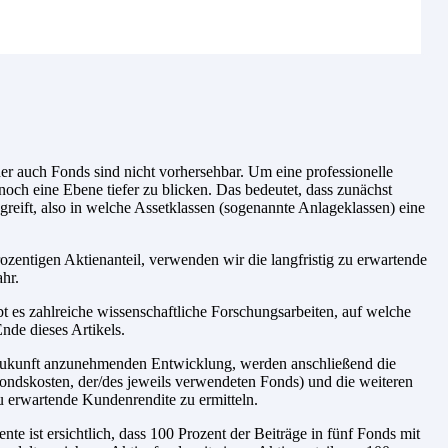
r auch Fonds sind nicht vorhersehbar. Um eine professionelle
noch eine Ebene tiefer zu blicken. Das bedeutet, dass zunächst
reift, also in welche Assetklassen (sogenannte Anlageklassen) eine
zentigen Aktienanteil, verwenden wir die langfristig zu erwartende
hr.
t es zahlreiche wissenschaftliche Forschungsarbeiten, auf welche
nde dieses Artikels.
e Zukunft anzunehmenden Entwicklung, werden anschließend die
ondskosten, der/des jeweils verwendeten Fonds) und die weiteren
u erwartende Kundenrendite zu ermitteln.
e ist ersichtlich, dass 100 Prozent der Beiträge in fünf Fonds mit