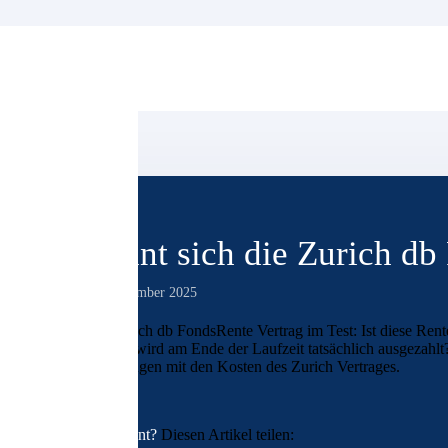
Lohnt sich die Zurich d
15. September 2025
Der Zurich db FondsRente Vertrag im Test: Ist diese Rent
Summe wird am Ende der Laufzeit tatsächlich ausgezahlt?
Erfahrungen mit den Kosten des Zurich Vertrages.
Interessant?
Diesen Artikel teilen: