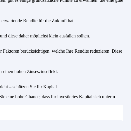
n, gilt es einige grundsätzliche Punkte zu erwähnen, die eine gute
u erwartende Rendite für die Zukunft hat.
nd diese daher möglichst klein ausfallen sollten.
 Faktoren berücksichtigen, welche Ihre Rendite reduzieren. Diese
r einen hohen Zinseszinseffekt.
icht – schützen Sie Ihr Kapital.
e eine hohe Chance, dass Ihr investiertes Kapital sich unterm