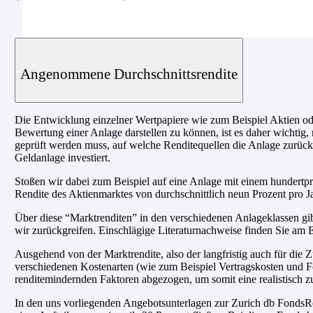
Angenommene Durchschnittsrendite
Die Entwicklung einzelner Wertpapiere wie zum Beispiel Aktien ode
Bewertung einer Anlage darstellen zu können, ist es daher wichtig, 
geprüft werden muss, auf welche Renditequellen die Anlage zurückg
Geldanlage investiert.
Stoßen wir dabei zum Beispiel auf eine Anlage mit einem hundertpro
Rendite des Aktienmarktes von durchschnittlich neun Prozent pro Ja
Über diese “Marktrenditen” in den verschiedenen Anlageklassen gib
wir zurückgreifen. Einschlägige Literaturnachweise finden Sie am E
Ausgehend von der Marktrendite, also der langfristig auch für di
verschiedenen Kostenarten (wie zum Beispiel Vertragskosten und F
renditemindernden Faktoren abgezogen, um somit eine realistisch z
In den uns vorliegenden Angebotsunterlagen zur Zurich db FondsRent