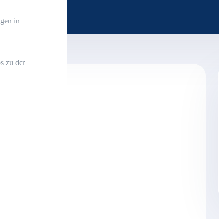
gen in
s zu der
trägt 126.096,57 Euro
n