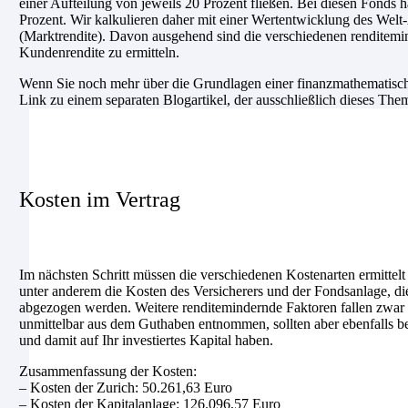
einer Aufteilung von jeweils 20 Prozent fließen. Bei diesen Fonds 
Prozent. Wir kalkulieren daher mit einer Wertentwicklung des Welt
(Marktrendite). Davon ausgehend sind die verschiedenen renditemin
Kundenrendite zu ermitteln.
Wenn Sie noch mehr über die Grundlagen einer finanzmathematische
Link zu einem separaten Blogartikel, der ausschließlich dieses The
Kosten im Vertrag
Im nächsten Schritt müssen die verschiedenen Kostenarten ermittel
unter anderem die Kosten des Versicherers und der Fondsanlage, di
abgezogen werden. Weitere renditemindernde Faktoren fallen zwar n
unmittelbar aus dem Guthaben entnommen, sollten aber ebenfalls ber
und damit auf Ihr investiertes Kapital haben.
Zusammenfassung der Kosten:
– Kosten der Zurich: 50.261,63 Euro
– Kosten der Kapitalanlage: 126.096,57 Euro