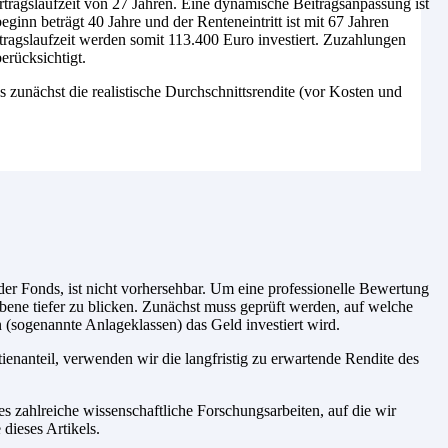
tragslaufzeit von 27 Jahren. Eine dynamische Beitragsanpassung ist
inn beträgt 40 Jahre und der Renteneintritt ist mit 67 Jahren
tragslaufzeit werden somit 113.400 Euro investiert. Zuzahlungen
erücksichtigt.
es zunächst die realistische Durchschnittsrendite (vor Kosten und
er Fonds, ist nicht vorhersehbar. Um eine professionelle Bewertung
Ebene tiefer zu blicken. Zunächst muss geprüft werden, auf welche
n (sogenannte Anlageklassen) das Geld investiert wird.
enanteil, verwenden wir die langfristig zu erwartende Rendite des
s zahlreiche wissenschaftliche Forschungsarbeiten, auf die wir
dieses Artikels.