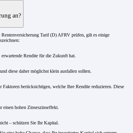
rung an?
 Rentenversicherung Tarif (D) AFRV prüfen, gilt es einige
uszeichnen:
u erwartende Rendite für die Zukunft hat.
nd diese daher möglichst klein ausfallen sollten.
 Faktoren berücksichtigen, welche Ihre Rendite reduzieren. Diese
r einen hohen Zinseszinseffekt.
icht – schützen Sie Ihr Kapital.
e eine hohe Chance, dass Ihr investiertes Kapital sich unterm