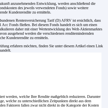
e Zukunft anzunehmenden Entwicklung, werden anschließend die
ondskosten des jeweils verwendeten Fonds) sowie weitere
tende Kundenrendite zu ermitteln.
bundenen Rentenversicherung Tarif (D) AFRV ist ersichtlich, dass
 Acc Fonds fließen. Bei diesem Fonds handelt es sich um einen
alkulieren daher mit einer Wertentwicklung des Welt-Aktienmarktes
 Davon ausgehend werden die verschiedenen renditemindernden
iche Kundenrendite zu ermitteln.
fung erfahren möchten, finden Sie unter diesem Artikel einen Link
handelt.
iert werden, welche Ihre Rendite maßgeblich reduzieren. Darunter
age, welche zu unterschiedlichen Zeitpunkten direkt aus dem
n Faktoren fallen zwar nicht direkt in die Kategorie der Kosten