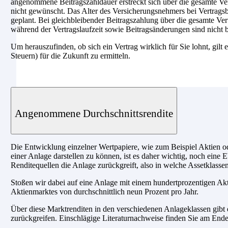
angenommene Beitragszahldauer erstreckt sich über die gesamte Ver
nicht gewünscht. Das Alter des Versicherungsnehmers bei Vertragsbeg
geplant. Bei gleichbleibender Beitragszahlung über die gesamte Ver
während der Vertragslaufzeit sowie Beitragsänderungen sind nicht b
Um herauszufinden, ob sich ein Vertrag wirklich für Sie lohnt, gilt 
Steuern) für die Zukunft zu ermitteln.
Angenommene Durchschnittsrendite
Die Entwicklung einzelner Wertpapiere, wie zum Beispiel Aktien od
einer Anlage darstellen zu können, ist es daher wichtig, noch eine 
Renditequellen die Anlage zurückgreift, also in welche Assetklasse
Stoßen wir dabei auf eine Anlage mit einem hundertprozentigen Akti
Aktienmarktes von durchschnittlich neun Prozent pro Jahr.
Über diese Marktrenditen in den verschiedenen Anlageklassen gibt e
zurückgreifen. Einschlägige Literaturnachweise finden Sie am Ende 