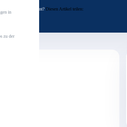
Interessant?
Diesen Artikel teilen:
gen in
s zu der
trägt 72.047,71 Euro