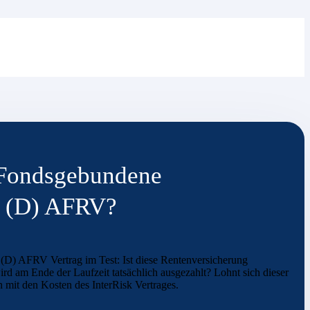
k Fondsgebundene
f (D) AFRV?
(D) AFRV Vertrag im Test: Ist diese Rentenversicherung
rd am Ende der Laufzeit tatsächlich ausgezahlt? Lohnt sich dieser
 mit den Kosten des InterRisk Vertrages.