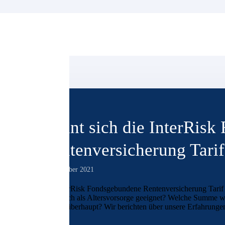
Lohnt sich die InterRis
Rentenversicherung Tari
8. Dezember 2021
Der InterRisk Fondsgebundene Rentenversicherung Tarif 
tatsächlich als Altersvorsorge geeignet? Welche Summe wi
Vertrag überhaupt? Wir berichten über unsere Erfahrungen