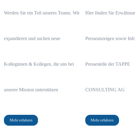
Werden Sie ein Teil unseres Teams. Wir
Hier finden Sie Erwähnun
expandieren und suchen neue
Presseanzeigen sowie Info
Kolleginnen & Kollegen, die uns bei
Pressestelle der TAPPE
Das Wichtigste in Kürze
unserer Mission unterstützen
CONSULTING AG
Die Kosten der InterRisk betragen 17.706,72 Euro
Mehr erfahren
Mehr erfahren
Die Gesamtbelastung der im Angebot hinterlegten Kapitalanlage be