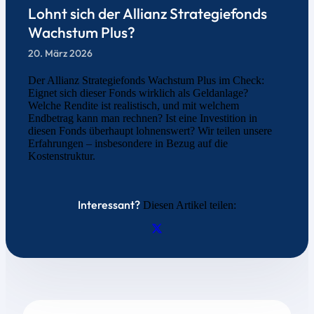
Lohnt sich der Allianz Strategiefonds
Wachstum Plus?
20. März 2026
Der Allianz Strategiefonds Wachstum Plus im Check:
Eignet sich dieser Fonds wirklich als Geldanlage?
Welche Rendite ist realistisch, und mit welchem
Endbetrag kann man rechnen? Ist eine Investition in
diesen Fonds überhaupt lohnenswert? Wir teilen unsere
Erfahrungen – insbesondere in Bezug auf die
Kostenstruktur.
Interessant?
Diesen Artikel teilen: