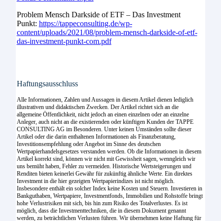
Problem Mensch Darkside of ETF – Das Investment
Punkt:
https://tappeconsulting.de/wp-
content/uploads/2021/08/problem-mensch-darkside-of-etf-
das-investment-punkt-com.pdf
Haftungsausschluss
Alle Informationen, Zahlen und Aussagen in diesem Artikel dienen lediglich
illustrativen und didaktischen Zwecken. Der Artikel richtet sich an die
allgemeine Öffentlichkeit, nicht jedoch an einen einzelnen oder an einzelne
Anleger, auch nicht an die existierenden oder künftigen Kunden der TAPPE
CONSULTING AG im Besonderen. Unter keinen Umständen sollte dieser
Artikel oder die darin enthaltenen Informationen als Finanzberatung,
Investitionsempfehlung oder Angebot im Sinne des deutschen
Wertpapierhandelsgesetzes verstanden werden. Ob die Informationen in diesem
Artikel korrekt sind, können wir nicht mit Gewissheit sagen, wenngleich wir
uns bemüht haben, Fehler zu vermeiden. Historische Wertsteigerungen und
Renditen bieten keinerlei Gewähr für zukünftig ähnliche Werte. Ein direktes
Investment in die hier gezeigten Wertpapierindizes ist nicht möglich.
Insbesondere enthält ein solcher Index keine Kosten und Steuern. Investieren in
Bankguthaben, Wertpapiere, Investmentfonds, Immobilien und Rohstoffe bringt
hohe Verlustrisiken mit sich, bis hin zum Risiko des Totalverlustes. Es ist
möglich, dass die Investmenttechniken, die in diesem Dokument genannt
werden, zu beträchtlichen Verlusten führen. Wir übernehmen keine Haftung für