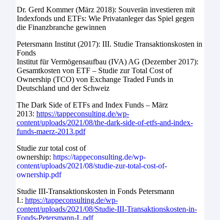
Dr. Gerd Kommer (März 2018): Souverän investieren mit
Indexfonds und ETFs: Wie Privatanleger das Spiel gegen
die Finanzbranche gewinnen
Petersmann Institut (2017): III. Studie Transaktionskosten in
Fonds
Institut für Vermögensaufbau (IVA) AG (Dezember 2017):
Gesamtkosten von ETF – Studie zur Total Cost of
Ownership (TCO) von Exchange Traded Funds in
Deutschland und der Schweiz
The Dark Side of ETFs and Index Funds – März
2013:
https://tappeconsulting.de/wp-
content/uploads/2021/08/the-dark-side-of-etfs-and-index-
funds-maerz-2013.pdf
Studie zur total cost of
ownership:
https://tappeconsulting.de/wp-
content/uploads/2021/08/studie-zur-total-cost-of-
ownership.pdf
Studie III-Transaktionskosten in Fonds Petersmann
I.:
https://tappeconsulting.de/wp-
content/uploads/2021/08/Studie-III-Transaktionskosten-in-
Fonds-Petersmann-I..pdf