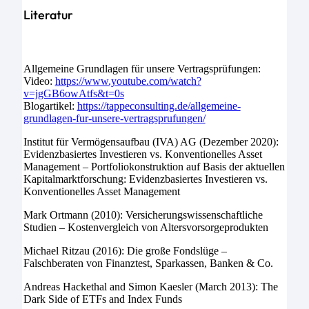
Literatur
Allgemeine Grundlagen für unsere Vertragsprüfungen:
Video:
https://www.youtube.com/watch?
v=jgGB6owAtfs&t=0s
Blogartikel:
https://tappeconsulting.de/allgemeine-
grundlagen-fur-unsere-vertragsprufungen/
Institut für Vermögensaufbau (IVA) AG (Dezember 2020):
Evidenzbasiertes Investieren vs. Konventionelles Asset
Management – Portfoliokonstruktion auf Basis der aktuellen
Kapitalmarktforschung: Evidenzbasiertes Investieren vs.
Konventionelles Asset Management
Mark Ortmann (2010): Versicherungswissenschaftliche
Studien – Kostenvergleich von Altersvorsorgeprodukten
Michael Ritzau (2016): Die große Fondslüge –
Falschberaten von Finanztest, Sparkassen, Banken & Co.
Andreas Hackethal and Simon Kaesler (March 2013): The
Dark Side of ETFs and Index Funds