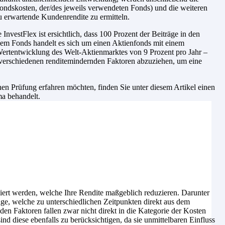
ondskosten, der/des jeweils verwendeten Fonds) und die weiteren
u erwartende Kundenrendite zu ermitteln.
e InvestFlex
ist ersichtlich, dass 100 Prozent der Beiträge in den
sem Fonds handelt es sich um einen Aktienfonds mit einem
 Wertentwicklung des Welt-Aktienmarktes von 9 Prozent pro Jahr –
 verschiedenen renditemindernden Faktoren abzuziehen, um eine
n Prüfung erfahren möchten, finden Sie unter diesem Artikel einen
ma behandelt.
iert werden, welche Ihre Rendite maßgeblich reduzieren. Darunter
age, welche zu unterschiedlichen Zeitpunkten direkt aus dem
n Faktoren fallen zwar nicht direkt in die Kategorie der Kosten
nd diese ebenfalls zu berücksichtigen, da sie unmittelbaren Einfluss