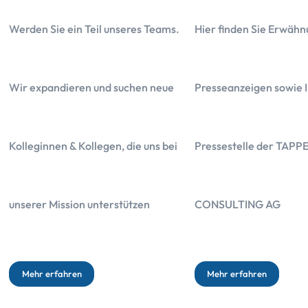
Werden Sie ein Teil unseres Teams.
Hier finden Sie Erwähn
Wir expandieren und suchen neue
Presseanzeigen sowie I
Kolleginnen & Kollegen, die uns bei
Pressestelle der TAPP
Das Wichtigste in Kürze
unserer Mission unterstützen
CONSULTING AG
Die Kosten der Allianz betragen 26.362,99 Euro
Die Gesamtbelastung der im Angebot hinterlegten Kapitalanlage be
Mehr erfahren
Mehr erfahren
Die Rentenoption lohnt sich erst, wenn Sie über 96 Jahre alt werde