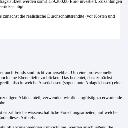
tragslaufzeit werden somit 139.200,00 Euro investiert. Zuzahlungen
erücksichtigt.
es zunächst die realistische Durchschnittsrendite (vor Kosten und
r auch Fonds sind nicht vorhersehbar. Um eine professionelle
noch eine Ebene tiefer zu blicken. Das bedeutet, dass zunächst
reift, also in welche Assetklassen (sogenannte Anlageklassen) eine
zentigen Aktienanteil, verwenden wir die langfristig zu erwartende
hr.
t es zahlreiche wissenschaftliche Forschungsarbeiten, auf welche
nde dieses Artikels.
e Zukunft anzunehmenden Entwicklung, werden anschließend die