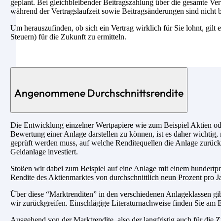
geplant. Bei gleichbleibender Beitragszahlung über die gesamte Ver
während der Vertragslaufzeit sowie Beitragsänderungen sind nicht b
Um herauszufinden, ob sich ein Vertrag wirklich für Sie lohnt, gilt 
Steuern) für die Zukunft zu ermitteln.
Angenommene Durchschnittsrendite
Die Entwicklung einzelner Wertpapiere wie zum Beispiel Aktien ode
Bewertung einer Anlage darstellen zu können, ist es daher wichtig, 
geprüft werden muss, auf welche Renditequellen die Anlage zurückg
Geldanlage investiert.
Stoßen wir dabei zum Beispiel auf eine Anlage mit einem hundertpro
Rendite des Aktienmarktes von durchschnittlich neun Prozent pro Ja
Über diese “Marktrenditen” in den verschiedenen Anlageklassen gib
wir zurückgreifen. Einschlägige Literaturnachweise finden Sie am E
Ausgehend von der Marktrendite, also der langfristig auch für di