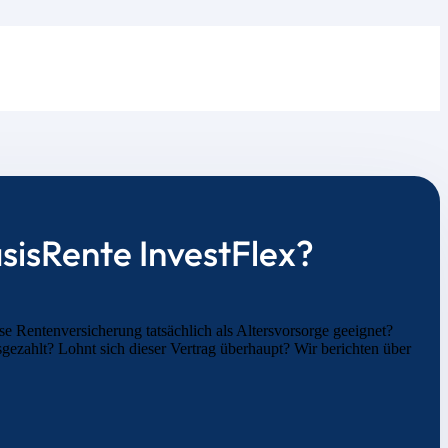
asisRente InvestFlex?
ese Rentenversicherung tatsächlich als Altersvorsorge geeignet?
ezahlt? Lohnt sich dieser Vertrag überhaupt? Wir berichten über