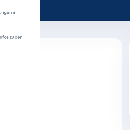
ungen in
nfos zu der
E
trägt 82.175,83 Euro
n