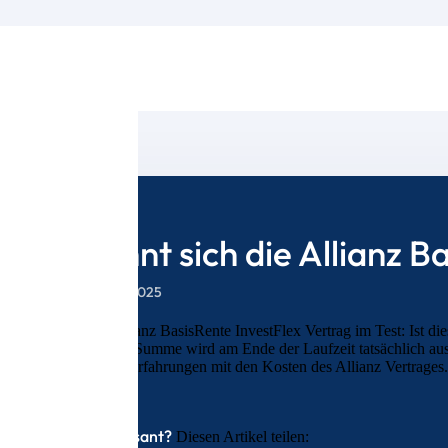
Lohnt sich die Allianz B
28. Juli 2025
Der Allianz BasisRente InvestFlex Vertrag im Test: Ist di
Welche Summe wird am Ende der Laufzeit tatsächlich ausg
unsere Erfahrungen mit den Kosten des Allianz Vertrages.
Interessant?
Diesen Artikel teilen: