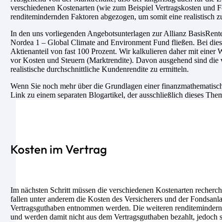
verschiedenen Kostenarten (wie zum Beispiel Vertragskosten und F
renditemindernden Faktoren abgezogen, um somit eine realistisch z
In den uns vorliegenden Angebotsunterlagen zur
Allianz BasisRent
Nordea 1 – Global Climate and Environment Fund
fließen. Bei die
Aktienanteil von fast 100 Prozent. Wir kalkulieren daher mit einer
vor Kosten und Steuern (Marktrendite). Davon ausgehend sind die
realistische durchschnittliche Kundenrendite zu ermitteln.
Wenn Sie noch mehr über die Grundlagen einer finanzmathematische
Link zu einem separaten Blogartikel, der ausschließlich dieses The
Kosten im Vertrag
Im nächsten Schritt müssen die verschiedenen Kostenarten recherch
fallen unter anderem die Kosten des Versicherers und der Fondsanl
Vertragsguthaben entnommen werden. Die weiteren renditemindernde
und werden damit nicht aus dem Vertragsguthaben bezahlt, jedoch si