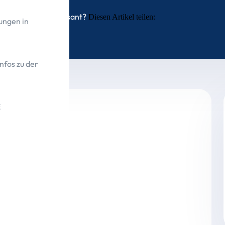
Interessant?
Diesen Artikel teilen:
ungen in
nfos zu der
E
trägt 273.460,36 Euro