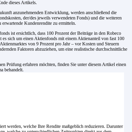
nde dieses Artikels.
e Zukunft anzunehmenden Entwicklung, werden anschließend die
ondskosten, der/des jeweils verwendeten Fonds) und die weiteren
u erwartende Kundenrendite zu ermitteln.
nds ist ersichtlich, dass 100 Prozent der Beiträge in den Robeco
 es sich um einen Aktienfonds mit einem Aktienanteil von fast 100
-Aktienmarktes von 9 Prozent pro Jahr – vor Kosten und Steuern
dernden Faktoren abzuziehen, um eine realistische durchschnittliche
n Prüfung erfahren möchten, finden Sie unter diesem Artikel einen
ma behandelt.
iert werden, welche Ihre Rendite maßgeblich reduzieren. Darunter
age, welche zu unterschiedlichen Zeitpunkten direkt aus dem