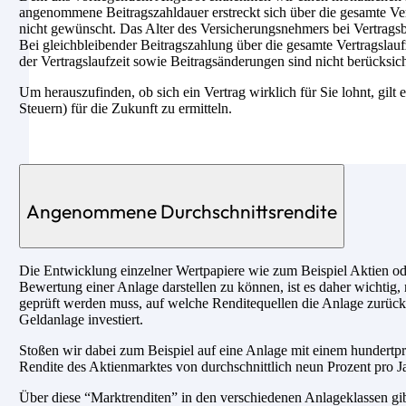
angenommene Beitragszahldauer erstreckt sich über die gesamte Ver
nicht gewünscht. Das Alter des Versicherungsnehmers bei Vertragsbeg
Bei gleichbleibender Beitragszahlung über die gesamte Vertragslau
der Vertragslaufzeit sowie Beitragsänderungen sind nicht berücksich
Um herauszufinden, ob sich ein Vertrag wirklich für Sie lohnt, gilt 
Steuern) für die Zukunft zu ermitteln.
Angenommene Durchschnittsrendite
Die Entwicklung einzelner Wertpapiere wie zum Beispiel Aktien ode
Bewertung einer Anlage darstellen zu können, ist es daher wichtig, 
geprüft werden muss, auf welche Renditequellen die Anlage zurückg
Geldanlage investiert.
Stoßen wir dabei zum Beispiel auf eine Anlage mit einem hundertpro
Rendite des Aktienmarktes von durchschnittlich neun Prozent pro Ja
Über diese “Marktrenditen” in den verschiedenen Anlageklassen gib