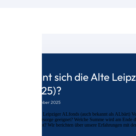
Lohnt sich die Alte Leip
(2025)?
3. Dezember 2025
Der Alte Leipziger ALfonds (auch bekannt als ALbärt) Vert
Altersvorsorge geeignet? Welche Summe wird am Ende der 
überhaupt? Wir berichten über unsere Erfahrungen mit den