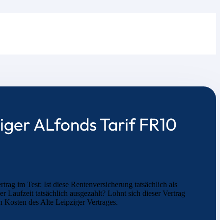
ziger ALfonds Tarif FR10
rag im Test: Ist diese Rentenversicherung tatsächlich als
Laufzeit tatsächlich ausgezahlt? Lohnt sich dieser Vertrag
 Kosten des Alte Leipziger Vertrages.