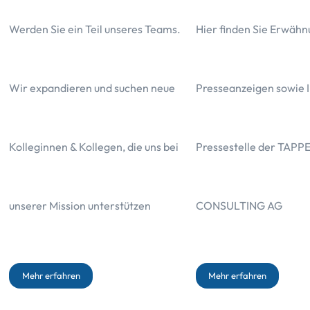
Werden Sie ein Teil unseres Teams.
Hier finden Sie Erwähn
Wir expandieren und suchen neue
Presseanzeigen sowie I
Kolleginnen & Kollegen, die uns bei
Pressestelle der TAPP
Das Wichtigste in Kürze
unserer Mission unterstützen
CONSULTING AG
Die Kosten der Alte Leipziger betragen 34.897,55 Euro
Mehr erfahren
Mehr erfahren
Die Gesamtbelastung der im Angebot hinterlegten Kapitalanlage be