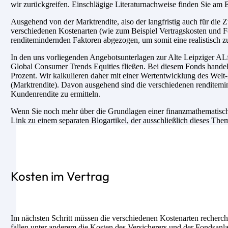
wir zurückgreifen. Einschlägige Literaturnachweise finden Sie am E
Ausgehend von der Marktrendite, also der langfristig auch für di
verschiedenen Kostenarten (wie zum Beispiel Vertragskosten und F
renditemindernden Faktoren abgezogen, um somit eine realistisch z
In den uns vorliegenden Angebotsunterlagen zur Alte Leipziger ALfo
Global Consumer Trends Equities fließen. Bei diesem Fonds handelt
Prozent. Wir kalkulieren daher mit einer Wertentwicklung des Welt
(Marktrendite). Davon ausgehend sind die verschiedenen renditemin
Kundenrendite zu ermitteln.
Wenn Sie noch mehr über die Grundlagen einer finanzmathematische
Link zu einem separaten Blogartikel, der ausschließlich dieses The
Kosten im Vertrag
Im nächsten Schritt müssen die verschiedenen Kostenarten recherch
fallen unter anderem die Kosten des Versicherers und der Fondsanl