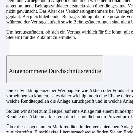
Dem uns vorliegendem Angebot entnehmen wir einen monatlichen B
angenommene Beitragszahldauer erstreckt sich über die gesamte Ver
nicht gewünscht. Das Alter des Versicherungsnehmers bei Vertragsbeg
geplant. Bei gleichbleibender Beitragszahlung über die gesamte Ver
während der Vertragslaufzeit sowie Beitragsänderungen sind nicht b
Um herauszufinden, ob sich ein Vertrag wirklich für Sie lohnt, gilt 
Steuern) für die Zukunft zu ermitteln.
Angenommene Durchschnittsrendite
Die Entwicklung einzelner Wertpapiere wie Aktien oder Fonds ist n
vornehmen zu können, ist es daher wichtig, noch eine Ebene tiefer 
welche Renditequellen die Anlage zurückgreift und in welche Anlag
Stoßen wir dabei zum Beispiel auf eine Anlage mit einem hundertpro
Rendite des Aktienmarktes von durchschnittlich neun Prozent pro Ja
Über diese sogenannten Marktrenditen in den verschiedenen Anlagekl
zurückgreifen. Einschlägige Literaturnachweise finden Sie am Ende 