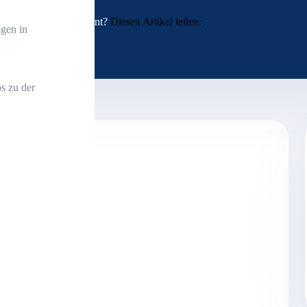
Interessant?
Diesen Artikel teilen:
gen in
s zu der
trägt 91.069,72 Euro