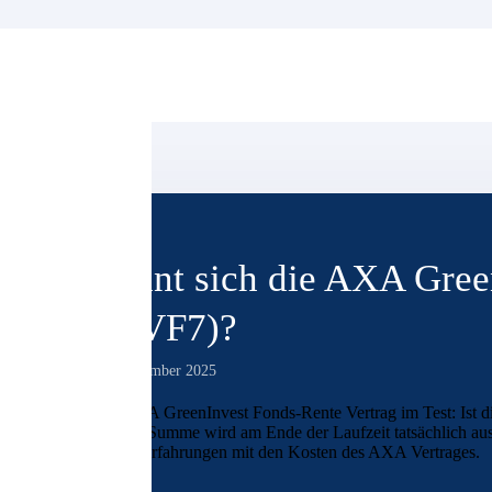
Lohnt sich die AXA Gree
ALVF7)?
15. September 2025
Der AXA GreenInvest Fonds-Rente Vertrag im Test: Ist die
Welche Summe wird am Ende der Laufzeit tatsächlich ausg
unsere Erfahrungen mit den Kosten des AXA Vertrages.