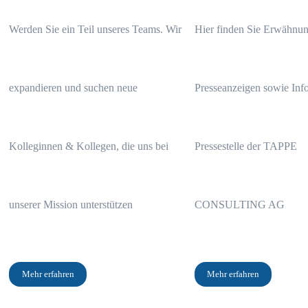
Werden Sie ein Teil unseres Teams. Wir
Hier finden Sie Erwähnun
expandieren und suchen neue
Presseanzeigen sowie Info
Kolleginnen & Kollegen, die uns bei
Pressestelle der TAPPE
Das Wichtigste in Kürze
unserer Mission unterstützen
CONSULTING AG
Die Kosten der AXA betragen 31.812,30 Euro
Mehr erfahren
Mehr erfahren
Die Gesamtbelastung der im Angebot hinterlegten Kapitalanlage be