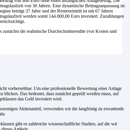
eitrag von 400 Euro ohne einen anfänglichen Anlagebetrag. Die
tragslaufzeit von 30 Jahren. Eine dynamische Beitragsanpassung ist
inn beträgt 37 Jahre und der Renteneintritt ist mit 67 Jahren
tragslaufzeit werden somit 144.000,00 Euro investiert. Zuzahlungen
erücksichtigt.
es zunächst die realistische Durchschnittsrendite (vor Kosten und
icht vorhersehbar. Um eine professionelle Bewertung einer Anlage
zu blicken. Das bedeutet, dass zunächst geprüft werden muss, auf
eklassen das Geld investiert wird.
zentigen Aktienanteil, verwenden wir die langfristig zu erwartende
hr.
assen gibt es zahlreiche wissenschaftliche Studien, auf die wir
dieses Artikels.