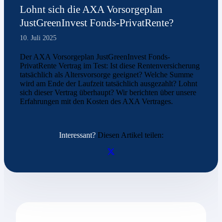
Lohnt sich die AXA Vorsorgeplan
JustGreenInvest Fonds-PrivatRente?
10. Juli 2025
Der AXA Vorsorgeplan JustGreenInvest Fonds-
PrivatRente Vertrag im Test: Ist diese Rentenversicherung
tatsächlich als Altersvorsorge geeignet? Welche Summe
wird am Ende der Laufzeit tatsächlich ausgezahlt? Lohnt
sich dieser Vertrag überhaupt? Wir berichten über unsere
Erfahrungen mit den Kosten des AXA Vertrages.
Interessant?
Diesen Artikel teilen: