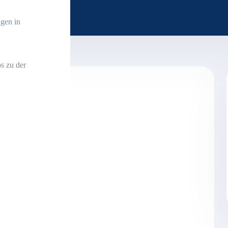
gen in
s zu der
trägt 70.748,80 Euro
n