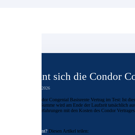
Lohnt sich die Condor Co
19. März 2026
Der Condor Congenial Basisrente Vertrag im Test: Ist dies
Welche Summe wird am Ende der Laufzeit tatsächlich ausg
unsere Erfahrungen mit den Kosten des Condor Vertrages
Interessant?
Diesen Artikel teilen: