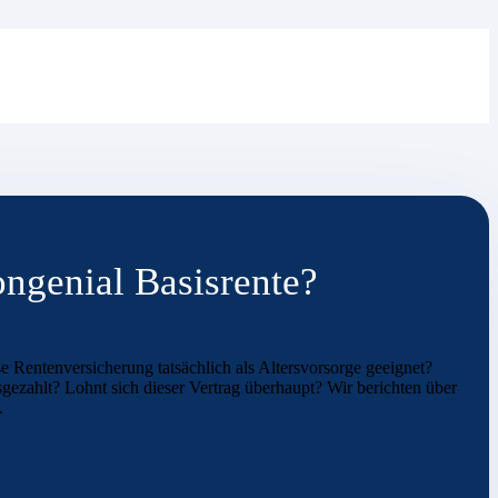
ngenial Basisrente?
e Rentenversicherung tatsächlich als Altersvorsorge geeignet?
ezahlt? Lohnt sich dieser Vertrag überhaupt? Wir berichten über
.