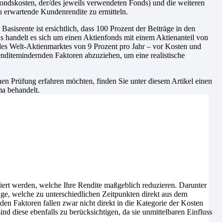
ondskosten, der/des jeweils verwendeten Fonds) und die weiteren
u erwartende Kundenrendite zu ermitteln.
sisrente ist ersichtlich, dass 100 Prozent der Beiträge in den
 handelt es sich um einen Aktienfonds mit einem Aktienanteil von
 des Welt-Aktienmarktes von 9 Prozent pro Jahr – vor Kosten und
nditemindernden Faktoren abzuziehen, um eine realistische
n Prüfung erfahren möchten, finden Sie unter diesem Artikel einen
ma behandelt.
iert werden, welche Ihre Rendite maßgeblich reduzieren. Darunter
age, welche zu unterschiedlichen Zeitpunkten direkt aus dem
n Faktoren fallen zwar nicht direkt in die Kategorie der Kosten
nd diese ebenfalls zu berücksichtigen, da sie unmittelbaren Einfluss