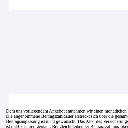
Dem uns vorliegendem Angebot entnehmen wir einen monatlichen B
Die angenommene Beitragszahldauer erstreckt sich über die gesamt
Beitragsanpassung ist nicht gewünscht. Das Alter des Versicherungs
ist mit 67 Jahren geplant. Bei gleichbleibender Beitragszahlung üb