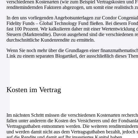
verschiedenen Kostenarten (wie zum Beispiel Vertragskosten und F
renditemindernden Faktoren abgezogen, um somit eine realistisch z
In den uns vorliegenden Angebotsunterlagen zur Condor Congenial Ba
Fidelity Funds – Global Technology Fund fließen. Bei diesem Fonds
fast 100 Prozent. Wir kalkulieren daher mit einer Wertentwicklung
Steuern (Marktrendite). Davon ausgehend sind die verschiedenen re
durchschnittliche Kundenrendite zu ermitteln.
Wenn Sie noch mehr über die Grundlagen einer finanzmathematische
Link zu einem separaten Blogartikel, der ausschließlich dieses The
Kosten im Vertrag
Im nächsten Schritt müssen die verschiedenen Kostenarten recherch
fallen unter anderem die Kosten des Versicherers und der Fondsanl
Vertragsguthaben entnommen werden. Die weiteren renditemindernde
und werden damit nicht aus dem Vertragsguthaben bezahlt, jedoch si
auf die Rendite und damit auf Ihr investiertes Kapital haben.