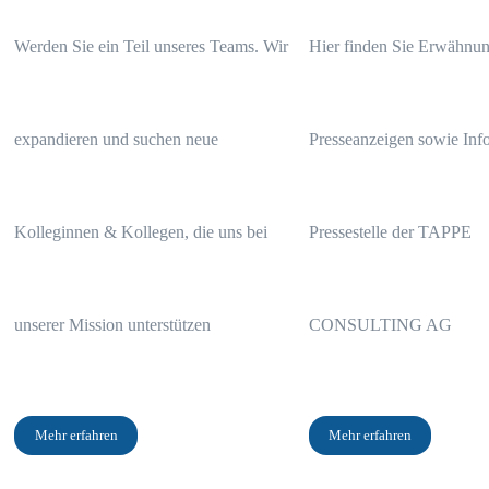
Werden Sie ein Teil unseres Teams. Wir
Hier finden Sie Erwähnun
expandieren und suchen neue
Presseanzeigen sowie Info
Kolleginnen & Kollegen, die uns bei
Pressestelle der TAPPE
Das Wichtigste in Kürze
unserer Mission unterstützen
CONSULTING AG
Die Kosten der Condor betragen 15.200,95 Euro
Die Gesamtbelastung der im Angebot hinterlegten Kapitalanlage be
Mehr erfahren
Mehr erfahren
Die Rentenoption lohnt sich erst, wenn Sie über 97 Jahre alt werde