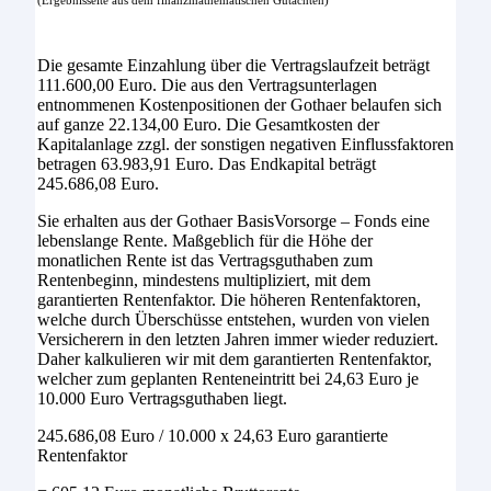
(Ergebnisseite aus dem finanzmathematischen Gutachten)
Die gesamte Einzahlung über die Vertragslaufzeit beträgt
111.600,00 Euro.
Die aus den Vertragsunterlagen
entnommenen Kostenpositionen der
Gothaer
belaufen sich
auf ganze
22.134,00 Euro.
Die Gesamtkosten der
Kapitalanlage zzgl. der sonstigen negativen Einflussfaktoren
betragen
63.983,91 Euro.
Das Endkapital beträgt
245.686,08
Euro.
Sie erhalten aus der
Gothaer BasisVorsorge – Fonds
eine
lebenslange Rente. Maßgeblich für die Höhe der
monatlichen Rente ist das Vertragsguthaben zum
Rentenbeginn, mindestens multipliziert, mit dem
garantierten Rentenfaktor. Die höheren Rentenfaktoren,
welche durch Überschüsse entstehen, wurden von vielen
Versicherern in den letzten Jahren immer wieder reduziert.
Daher kalkulieren wir mit dem garantierten Rentenfaktor,
welcher zum geplanten Renteneintritt bei
24,63 Euro je
10.000 Euro
Vertragsguthaben liegt.
245.686,08 Euro / 10.000 x 24,63 Euro garantierte
Rentenfaktor