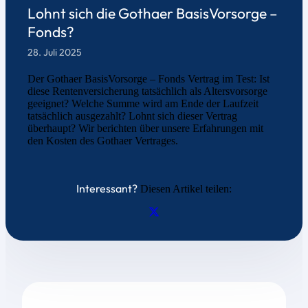
Lohnt sich die Gothaer BasisVorsorge –
Fonds?
28. Juli 2025
Der Gothaer BasisVorsorge – Fonds Vertrag im Test: Ist
diese Rentenversicherung tatsächlich als Altersvorsorge
geeignet? Welche Summe wird am Ende der Laufzeit
tatsächlich ausgezahlt? Lohnt sich dieser Vertrag
überhaupt? Wir berichten über unsere Erfahrungen mit
den Kosten des Gothaer Vertrages.
Interessant?
Diesen Artikel teilen: