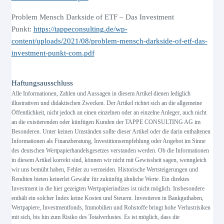
Problem Mensch Darkside of ETF – Das Investment
Punkt:
https://tappeconsulting.de/wp-
content/uploads/2021/08/problem-mensch-darkside-of-etf-das-
investment-punkt-com.pdf
Haftungsausschluss
Alle Informationen, Zahlen und Aussagen in diesem Artikel dienen lediglich
illustrativen und didaktischen Zwecken. Der Artikel richtet sich an die allgemeine
Öffentlichkeit, nicht jedoch an einen einzelnen oder an einzelne Anleger, auch nicht
an die existierenden oder künftigen Kunden der TAPPE CONSULTING AG im
Besonderen. Unter keinen Umständen sollte dieser Artikel oder die darin enthaltenen
Informationen als Finanzberatung, Investitionsempfehlung oder Angebot im Sinne
des deutschen Wertpapierhandelsgesetzes verstanden werden. Ob die Informationen
in diesem Artikel korrekt sind, können wir nicht mit Gewissheit sagen, wenngleich
wir uns bemüht haben, Fehler zu vermeiden. Historische Wertsteigerungen und
Renditen bieten keinerlei Gewähr für zukünftig ähnliche Werte. Ein direktes
Investment in die hier gezeigten Wertpapierindizes ist nicht möglich. Insbesondere
enthält ein solcher Index keine Kosten und Steuern. Investieren in Bankguthaben,
Wertpapiere, Investmentfonds, Immobilien und Rohstoffe bringt hohe Verlustrisiken
mit sich, bis hin zum Risiko des Totalverlustes. Es ist möglich, dass die